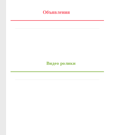
Онлайн-запись на прием
Объявления
Вопрос-Ответ
Административные регламенты
Регламенты
ТКМВ
Проекты
Видео ролики
Фукнции
Вакансии
Кадровый резерв
Результаты и планы проверок
Стандарты муниципальных услуг
Информация о состоянии защиты населения и территорий от чр
Бюджет для граждан