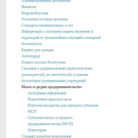
Административные регламенты
Вакансии
Подведомственные организации
Кадровый резерв
Структурные подразделения
Результаты и планы проверок
Стандарты муниципальных услуг
Перечень систем и реестров
Информация о состоянии защиты населения и
территорий от чрезвычайных ситуаций и пожарной
Сведения о СМИ
безопасности
Муниципальные закупки
Бюджет для граждан
Антитеррор
График Приема
Бюджет поселка Золотухино
Сведения о среднемесячной заработной плате
Защита населения и территорий от чрезвычайных ситуаций
руководителей, их заместителей, и главных
бухгалтеров муниципальных учреждений
Профилактика коррупции и иных правонарушений
Малое и среднее предпринимательство
Общественный совет профилактики правонарушений в по
Актуальная информация
Нормативно-правовые акты
Нормотворческая деятельность
Перечень имущества для передачи субъектам
МСП
Администрация
Субъекты малого и среднего
Проекты
предпринимательства (МСП)
Инвесторам
Порядок обжалования нормативных правовых акто
Стандарт развития конкуренции