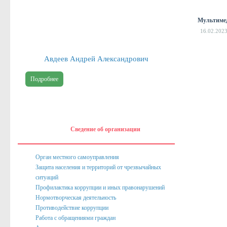
Публичные доклады
Мультиме
16.02.202
Информация филиала Федеральной кадастровой палаты росреест
Сведения об организации
Авдеев Андрей Александрович
Орган местного самоуправления
Подробнее
Собрание депутатов
Депутаты
Сведение о доходах депутатов
Сведение об организации
Полномочия, задачи и функции
Регламентирующие акты
Орган местного самоуправления
Защита населения и территорий от чрезвычайных
Администрация
ситуаций
Профилактика коррупции и иных правонарушений
Наименование и структура
Нормотворческая деятельность
Руководство
Противодействие коррупции
Работа с обращениями граждан
Полномочия. Задачи. Функции