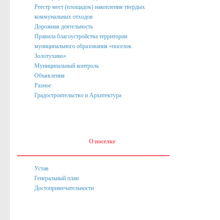
Реестр мест (площадок) накопления твердых
Нормативные акты
коммунальных отходов
Постановления
Дорожная деятельность
Правила благоустройства территории
Распоряжения
муниципального образования «поселок
Золотухино»
Собрание депутатов
Муниципальный контроль
Объявления
Порядок обжалования актов
Разное
Нормативные акты
Градостроительство и Архитектура
Проекты
Муниципальные программы
О поселке
Противодействие коррупции
Сведения о доходах, расходах, об имуществе и обязател
Устав
Нормативные правовые акты в сфере противодействия к
Генеральный план
Достопримечательности
Федеральное Законодательство
Законодательство Курской области