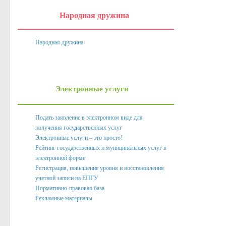
Нормативно правовые акты органов местного само
Народная дружина
Антикоррупционная экспертиза
Формы документов, связанных с противодействием корру
Народная дружина
Комиссия по соблюдению требований к служебному пове
Методические материалы
Электронные услуги
Обратная связь для сообщений о фактах коррупции
Доклады, отчеты, обзоры
Подать заявление в электронном виде для
получения государственных услуг
Работа с обращениями граждан
Электронные услуги – это просто!
Формы обращений,заявлений и иные документы
Рейтинг государственных и муниципальных услуг в
электронной форме
Написать обращение
Регистрация, повышение уровня и восстановления
учетной записи на ЕПГУ
Графики приема и представителей организаций
Нормативно-правовая база
Сведения о порядке приема граждан
Рекламные материалы
Графики приёма граждан