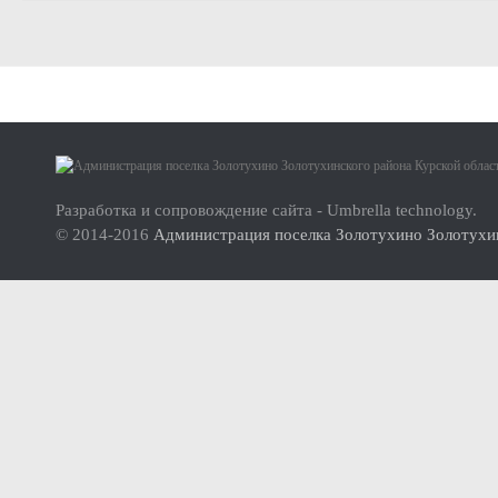
Малое и среднее предпринимательство
Актуальная информация
Нормативно-правовые акты
О проекте
Перечень имущества для передачи субъектам МСП
Инструкция по использованию сайта
Субъекты малого и среднего предпринимательства (МСП
Разработка и сопровождение сайта - Umbrella technology.
Инвесторам
© 2014-2016
Администрация поселка Золотухино Золотухин
Стандарт развития конкуренции
Реестр мест (площадок) накопления твердых коммунальных отхо
ФОРМИРОВАНИЕ ЭКОЛОГИЧЕСКОЙ КУЛЬТУРЫ НАСЕЛ
Дорожная деятельность
Правила благоустройства территории муниципального образова
Муниципальный контроль
Реестр объектов муниципального жилищного контроля