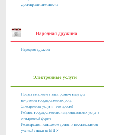
Нормативно правовые акты органов местного само
Достопримечательности
Антикоррупционная экспертиза
Формы документов, связанных с противодействием корру
Народная дружина
Комиссия по соблюдению требований к служебному пове
Методические материалы
Народная дружина
Обратная связь для сообщений о фактах коррупции
Доклады, отчеты, обзоры
Работа с обращениями граждан
Электронные услуги
Формы обращений,заявлений и иные документы
Подать заявление в электронном виде для
Написать обращение
получения государственных услуг
Электронные услуги – это просто!
Графики приема и представителей организаций
Рейтинг государственных и муниципальных услуг в
Сведения о порядке приема граждан
электронной форме
Регистрация, повышение уровня и восстановления
Графики приёма граждан
учетной записи на ЕПГУ