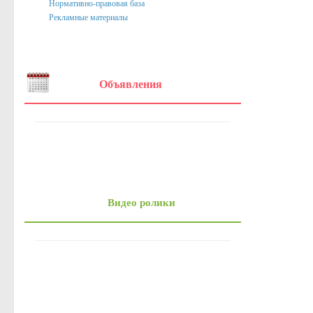
Нормативно-правовая база
Онлайн-запись на прием
Рекламные материалы
Вопрос-Ответ
Административные регламенты
Регламенты
Объявления
ТКМВ
Проекты
Фукнции
Вакансии
Кадровый резерв
Видео ролики
Результаты и планы проверок
Стандарты муниципальных услуг
Информация о состоянии защиты населения и территорий от чр
Бюджет для граждан