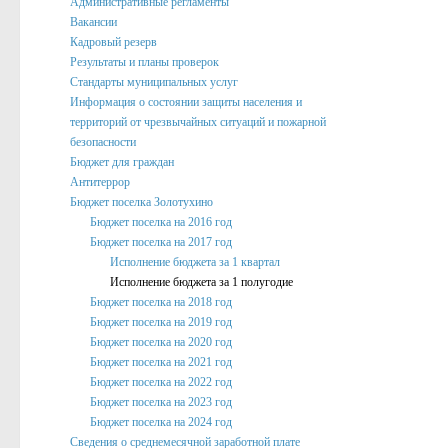
Административные регламенты
Вакансии
Подведомственные организации
Кадровый резерв
Структурные подразделения
Результаты и планы проверок
Стандарты муниципальных услуг
Перечень систем и реестров
Информация о состоянии защиты населения и
территорий от чрезвычайных ситуаций и пожарной
Сведения о СМИ
безопасности
Муниципальные закупки
Бюджет для граждан
Антитеррор
График Приема
Бюджет поселка Золотухино
Бюджет поселка на 2016 год
Защита населения и территорий от чрезвычайных ситуаций
Бюджет поселка на 2017 год
Исполнение бюджета за 1 квартал
Профилактика коррупции и иных правонарушений
Исполнение бюджета за 1 полугодие
Общественный совет профилактики правонарушений в по
Бюджет поселка на 2018 год
Бюджет поселка на 2019 год
Нормотворческая деятельность
Бюджет поселка на 2020 год
Бюджет поселка на 2021 год
Администрация
Бюджет поселка на 2022 год
Проекты
Бюджет поселка на 2023 год
Бюджет поселка на 2024 год
Порядок обжалования нормативных правовых акто
Сведения о среднемесячной заработной плате