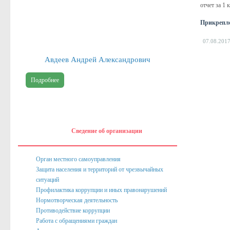
отчет за 1
Публичные доклады
Прикрепл
Информация филиала Федеральной кадастровой палаты росреест
07.08.201
Сведения об организации
Авдеев Андрей Александрович
Орган местного самоуправления
Подробнее
Собрание депутатов
Депутаты
Сведение о доходах депутатов
Сведение об организации
Полномочия, задачи и функции
Регламентирующие акты
Орган местного самоуправления
Защита населения и территорий от чрезвычайных
Администрация
ситуаций
Профилактика коррупции и иных правонарушений
Наименование и структура
Нормотворческая деятельность
Руководство
Противодействие коррупции
Работа с обращениями граждан
Полномочия. Задачи. Функции