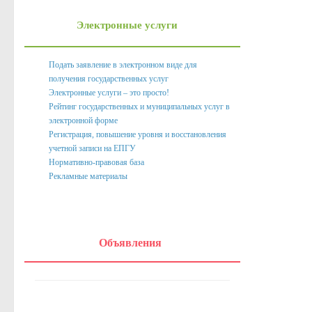
Нормативно правовые акты органов местного само
Электронные услуги
Антикоррупционная экспертиза
Формы документов, связанных с противодействием корру
Подать заявление в электронном виде для
получения государственных услуг
Комиссия по соблюдению требований к служебному пове
Электронные услуги – это просто!
Методические материалы
Рейтинг государственных и муниципальных услуг в
электронной форме
Обратная связь для сообщений о фактах коррупции
Регистрация, повышение уровня и восстановления
учетной записи на ЕПГУ
Доклады, отчеты, обзоры
Нормативно-правовая база
Рекламные материалы
Работа с обращениями граждан
Формы обращений,заявлений и иные документы
Написать обращение
Объявления
Графики приема и представителей организаций
Сведения о порядке приема граждан
Графики приёма граждан