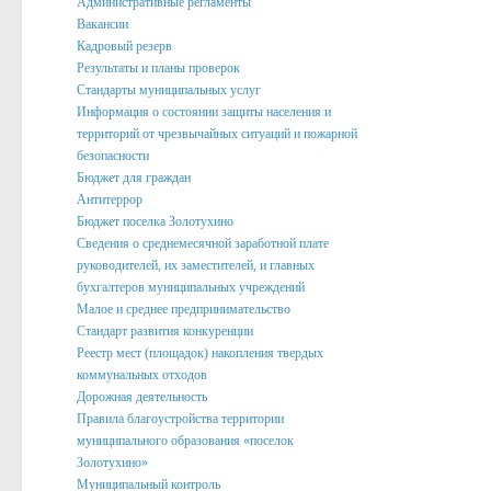
Административные регламенты
Вакансии
Подведомственные организации
Кадровый резерв
Структурные подразделения
Результаты и планы проверок
Стандарты муниципальных услуг
Перечень систем и реестров
Информация о состоянии защиты населения и
территорий от чрезвычайных ситуаций и пожарной
Сведения о СМИ
безопасности
Муниципальные закупки
Бюджет для граждан
Антитеррор
График Приема
Бюджет поселка Золотухино
Сведения о среднемесячной заработной плате
Защита населения и территорий от чрезвычайных ситуаций
руководителей, их заместителей, и главных
бухгалтеров муниципальных учреждений
Профилактика коррупции и иных правонарушений
Малое и среднее предпринимательство
Общественный совет профилактики правонарушений в по
Стандарт развития конкуренции
Реестр мест (площадок) накопления твердых
Нормотворческая деятельность
коммунальных отходов
Дорожная деятельность
Администрация
Правила благоустройства территории
Проекты
муниципального образования «поселок
Золотухино»
Порядок обжалования нормативных правовых акто
Муниципальный контроль