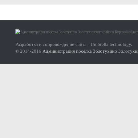
Малое и среднее предпринимательство
Актуальная информация
О проекте
Нормативно-правовые акты
Инструкция по использованию сайта
Перечень имущества для передачи субъектам МСП
Разработка и сопровождение сайта - Umbrella technology.
© 2014-2016
Администрация поселка Золотухино Золотухин
Субъекты малого и среднего предпринимательства (МСП
Инвесторам
Стандарт развития конкуренции
Реестр мест (площадок) накопления твердых коммунальных отхо
ФОРМИРОВАНИЕ ЭКОЛОГИЧЕСКОЙ КУЛЬТУРЫ НАСЕЛ
Дорожная деятельность
Правила благоустройства территории муниципального образова
Муниципальный контроль
Реестр объектов муниципального жилищного контроля