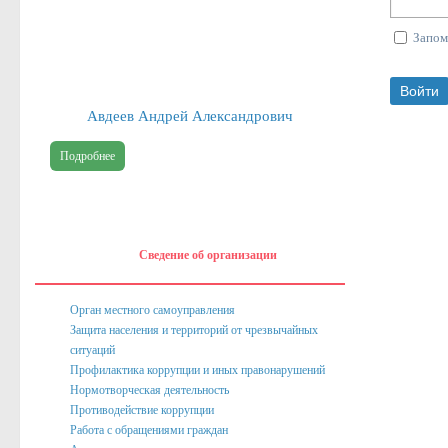
Публичные доклады
Запом
Информация филиала Федеральной кадастровой палаты росреест
Сведения об организации
Авдеев Андрей Александрович
Орган местного самоуправления
Подробнее
Собрание депутатов
Депутаты
Сведение о доходах депутатов
Сведение об организации
Полномочия, задачи и функции
Регламентирующие акты
Орган местного самоуправления
Защита населения и территорий от чрезвычайных
Администрация
ситуаций
Профилактика коррупции и иных правонарушений
Наименование и структура
Нормотворческая деятельность
Руководство
Противодействие коррупции
Работа с обращениями граждан
Полномочия. Задачи. Функции