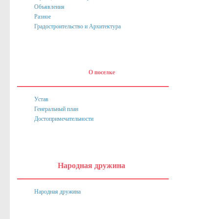
Объявления
Нормативные акты
Разное
Постановления
Градостроительство и Архитектура
Распоряжения
Собрание депутатов
О поселке
Порядок обжалования актов
Нормативные акты
Устав
Генеральный план
Проекты
Достопримечательности
Муниципальные программы
Противодействие коррупции
Сведения о доходах, расходах, об имуществе и обязател
Народная дружина
Нормативные правовые акты в сфере противодействия к
Народная дружина
Федеральное Законодательство
Законодательство Курской области