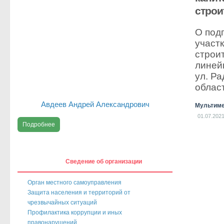
строи
О под
участ
строи
линей
ул.
Ра
облас
Авдеев Андрей Александрович
Мультиме
01.07.202
Подробнее
Сведение об организации
Орган местного самоуправления
Защита населения и территорий от
чрезвычайных ситуаций
Профилактика коррупции и иных
правонарушений