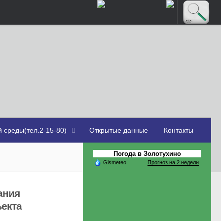
 среды(тел.2-15-80)
Открытые данные
Контакты
Погода в Золотухино
Gismeteo
Прогноз на 2 недели
ещения линейного объекта
ания
тва
ъекта