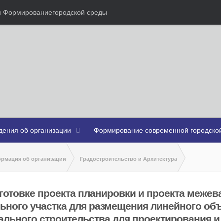
ми Формированиегородской среды
дения об организации
Формирование современной городской
рмация об организации
Градостроительство и Архитектура
отовке проекта планировки и проекта межевания земельного участка для разм
готовке проекта планировки и проекта межев
капитального строительства для проектирования и строительс
ьного участка для размещения линейного об
ального строительства для проектирования и