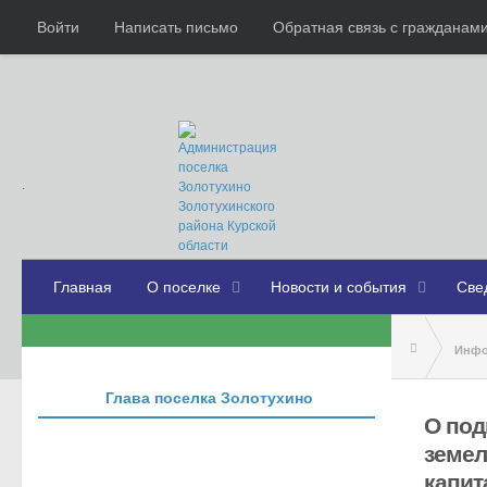
Войти
Написать письмо
Обратная связь с граждана
.
Главная
О поселке
Новости и события
Све
Инфо
Глава поселка Золотухино
О подг
О под
земел
капит