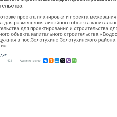
тельства
готовке проекта планировки и проекта межевания
ка для размещения линейного объекта капитальн
тельства для проектирования и строительства
дл
ного объекта капитального строительства «Водо
дужная в пос.Золотухино Золотухинского района
ти»
дия:
1
423
Администратор