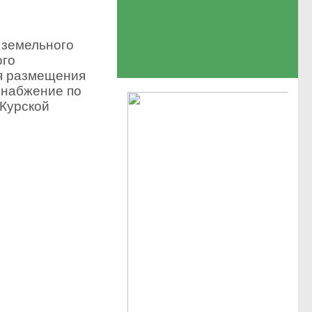
 земельного
ого
я
размещения
снабжение по
 Курской