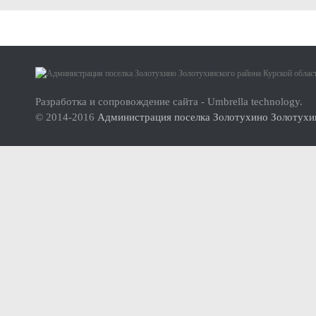
Малое и среднее предпринимательство
Актуальная информация
О проекте
Нормативно-правовые акты
Инструкция по использованию сайта
Перечень имущества для передачи субъектам МСП
Разработка и сопровождение сайта - Umbrella technology.
© 2014-2016
Администрация поселка Золотухино Золотухин
Субъекты малого и среднего предпринимательства (МСП
Инвесторам
Стандарт развития конкуренции
Реестр мест (площадок) накопления твердых коммунальных отхо
ФОРМИРОВАНИЕ ЭКОЛОГИЧЕСКОЙ КУЛЬТУРЫ НАСЕЛ
Дорожная деятельность
Правила благоустройства территории муниципального образова
Муниципальный контроль
Реестр объектов муниципального жилищного контроля