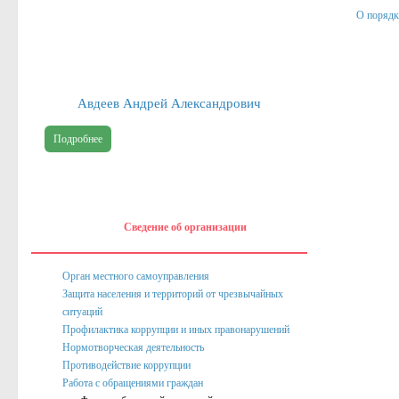
О порядк
Публичные доклады
Информация филиала Федеральной кадастровой палаты росреест
Сведения об организации
Авдеев Андрей Александрович
Орган местного самоуправления
Подробнее
Собрание депутатов
Депутаты
Сведение о доходах депутатов
Сведение об организации
Полномочия, задачи и функции
Регламентирующие акты
Орган местного самоуправления
Защита населения и территорий от чрезвычайных
Администрация
ситуаций
Профилактика коррупции и иных правонарушений
Наименование и структура
Нормотворческая деятельность
Руководство
Противодействие коррупции
Работа с обращениями граждан
Полномочия. Задачи. Функции