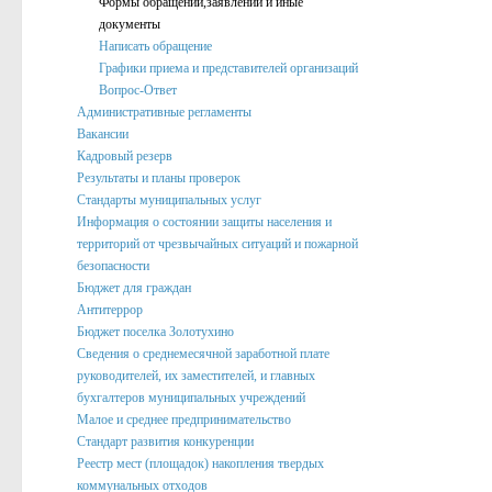
Формы обращений,заявлений и иные
документы
Подведомственные организации
Написать обращение
Структурные подразделения
Графики приема и представителей организаций
Вопрос-Ответ
Перечень систем и реестров
Административные регламенты
Вакансии
Сведения о СМИ
Кадровый резерв
Муниципальные закупки
Результаты и планы проверок
Стандарты муниципальных услуг
График Приема
Информация о состоянии защиты населения и
территорий от чрезвычайных ситуаций и пожарной
Защита населения и территорий от чрезвычайных ситуаций
безопасности
Бюджет для граждан
Профилактика коррупции и иных правонарушений
Антитеррор
Общественный совет профилактики правонарушений в по
Бюджет поселка Золотухино
Сведения о среднемесячной заработной плате
Нормотворческая деятельность
руководителей, их заместителей, и главных
бухгалтеров муниципальных учреждений
Администрация
Малое и среднее предпринимательство
Проекты
Стандарт развития конкуренции
Реестр мест (площадок) накопления твердых
Порядок обжалования нормативных правовых акто
коммунальных отходов