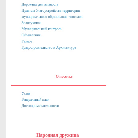
Дорожная деятельность
Нормативные акты
Правила благоустройства территории
Постановления
муниципального образования «поселок
Золотухино»
Распоряжения
Муниципальный контроль
Объявления
Собрание депутатов
Разное
Градостроительство и Архитектура
Порядок обжалования актов
Нормативные акты
Проекты
О поселке
Муниципальные программы
Противодействие коррупции
Устав
Генеральный план
Сведения о доходах, расходах, об имуществе и обязател
Достопримечательности
Нормативные правовые акты в сфере противодействия к
Федеральное Законодательство
Законодательство Курской области
Народная дружина