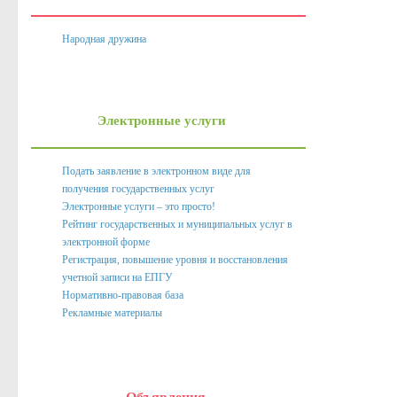
Нормативно правовые акты органов местного само
Народная дружина
Антикоррупционная экспертиза
Формы документов, связанных с противодействием корру
Комиссия по соблюдению требований к служебному пове
Электронные услуги
Методические материалы
Обратная связь для сообщений о фактах коррупции
Подать заявление в электронном виде для
получения государственных услуг
Доклады, отчеты, обзоры
Электронные услуги – это просто!
Рейтинг государственных и муниципальных услуг в
Работа с обращениями граждан
электронной форме
Формы обращений,заявлений и иные документы
Регистрация, повышение уровня и восстановления
учетной записи на ЕПГУ
Написать обращение
Нормативно-правовая база
Рекламные материалы
Графики приема и представителей организаций
Сведения о порядке приема граждан
Графики приёма граждан