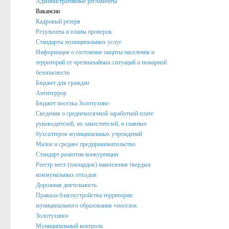
Административные регламенты
Вакансии
Подведомственные организации
Кадровый резерв
Структурные подразделения
Результаты и планы проверок
Стандарты муниципальных услуг
Перечень систем и реестров
Информация о состоянии защиты населения и
территорий от чрезвычайных ситуаций и пожарной
Сведения о СМИ
безопасности
Муниципальные закупки
Бюджет для граждан
Антитеррор
График Приема
Бюджет поселка Золотухино
Сведения о среднемесячной заработной плате
Защита населения и территорий от чрезвычайных ситуаций
руководителей, их заместителей, и главных
бухгалтеров муниципальных учреждений
Профилактика коррупции и иных правонарушений
Малое и среднее предпринимательство
Общественный совет профилактики правонарушений в по
Стандарт развития конкуренции
Реестр мест (площадок) накопления твердых
Нормотворческая деятельность
коммунальных отходов
Дорожная деятельность
Администрация
Правила благоустройства территории
Проекты
муниципального образования «поселок
Золотухино»
Порядок обжалования нормативных правовых акто
Муниципальный контроль