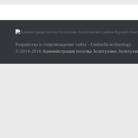
Малое и среднее предпринимательство
Актуальная информация
О проекте
Нормативно-правовые акты
Инструкция по использованию сайта
Перечень имущества для передачи субъектам МСП
Разработка и сопровождение сайта - Umbrella technology.
© 2014-2016
Администрация поселка Золотухино Золотухин
Субъекты малого и среднего предпринимательства (МСП
Инвесторам
Стандарт развития конкуренции
Реестр мест (площадок) накопления твердых коммунальных отхо
ФОРМИРОВАНИЕ ЭКОЛОГИЧЕСКОЙ КУЛЬТУРЫ НАСЕЛ
Дорожная деятельность
Правила благоустройства территории муниципального образова
Муниципальный контроль
Реестр объектов муниципального жилищного контроля