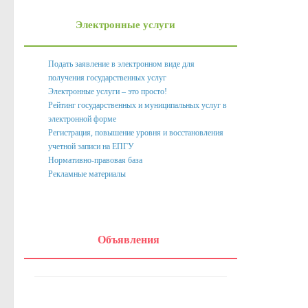
Нормативно правовые акты органов местного само
Электронные услуги
Антикоррупционная экспертиза
Формы документов, связанных с противодействием корру
Подать заявление в электронном виде для
получения государственных услуг
Комиссия по соблюдению требований к служебному пове
Электронные услуги – это просто!
Методические материалы
Рейтинг государственных и муниципальных услуг в
электронной форме
Обратная связь для сообщений о фактах коррупции
Регистрация, повышение уровня и восстановления
учетной записи на ЕПГУ
Доклады, отчеты, обзоры
Нормативно-правовая база
Рекламные материалы
Работа с обращениями граждан
Формы обращений,заявлений и иные документы
Написать обращение
Объявления
Графики приема и представителей организаций
Сведения о порядке приема граждан
Графики приёма граждан