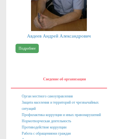
Публичные доклады
Информация филиала Федеральной кадастровой палаты росреест
Сведения об организации
Авдеев Андрей Александрович
Орган местного самоуправления
Подробнее
Собрание депутатов
Депутаты
Сведение о доходах депутатов
Сведение об организации
Полномочия, задачи и функции
Регламентирующие акты
Орган местного самоуправления
Защита населения и территорий от чрезвычайных
Администрация
ситуаций
Профилактика коррупции и иных правонарушений
Наименование и структура
Нормотворческая деятельность
Руководство
Противодействие коррупции
Работа с обращениями граждан
Полномочия. Задачи. Функции