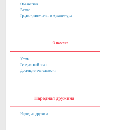
Объявления
Нормативные акты
Разное
Постановления
Градостроительство и Архитектура
Распоряжения
Собрание депутатов
О поселке
Порядок обжалования актов
Нормативные акты
Устав
Генеральный план
Проекты
Достопримечательности
Муниципальные программы
Противодействие коррупции
Сведения о доходах, расходах, об имуществе и обязател
Народная дружина
Нормативные правовые акты в сфере противодействия к
Народная дружина
Федеральное Законодательство
Законодательство Курской области