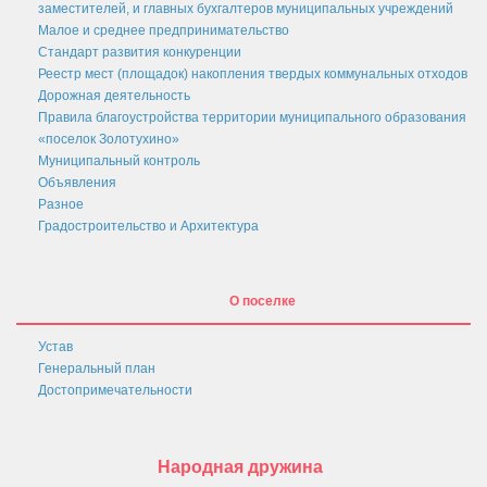
Проекты
заместителей, и главных бухгалтеров муниципальных учреждений
Малое и среднее предпринимательство
Порядок обжалования нормативных правовых
Стандарт развития конкуренции
актов и иных решений
Реестр мест (площадок) накопления твердых коммунальных отходов
Дорожная деятельность
Нормативные акты
Правила благоустройства территории муниципального образования
Постановления
«поселок Золотухино»
Муниципальный контроль
Распоряжения
Объявления
Разное
Собрание депутатов
Градостроительство и Архитектура
Порядок обжалования актов
Нормативные акты
О поселке
Проекты
Устав
Муниципальные программы
Генеральный план
Достопримечательности
Противодействие коррупции
Сведения о доходах, расходах, об имуществе и
обязательствах имущественного характера
Народная дружина