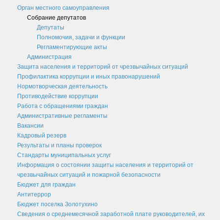
Орган местного самоуправления
Полномочия. Задачи. Функции
Собрание депутатов
Депутаты
Подведомственные организации
Полномочия, задачи и функции
Структурные подразделения
Регламентирующие акты
Администрация
Перечень систем и реестров
Защита населения и территорий от чрезвычайных ситуаций
Профилактика коррупции и иных правонарушений
Сведения о СМИ
Нормотворческая деятельность
Противодействие коррупции
Муниципальные закупки
Работа с обращениями граждан
График Приема
Административные регламенты
Вакансии
Защита населения и территорий от чрезвычайных ситуаций
Кадровый резерв
Результаты и планы проверок
Профилактика коррупции и иных правонарушений
Стандарты муниципальных услуг
Общественный совет профилактики правонарушений в
Информация о состоянии защиты населения и территорий от
поселке Золотухино
чрезвычайных ситуаций и пожарной безопасности
Бюджет для граждан
Нормотворческая деятельность
Антитеррор
Бюджет поселка Золотухино
Администрация
Сведения о среднемесячной заработной плате руководителей, их