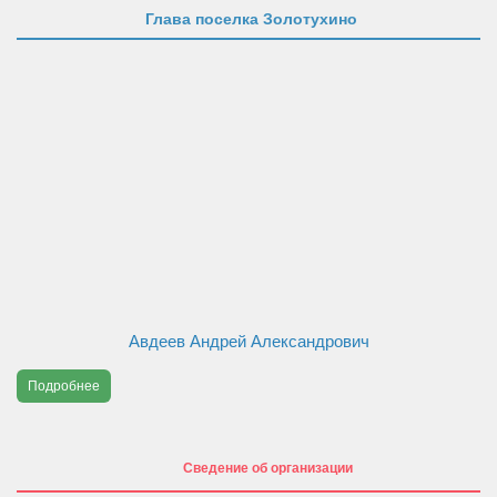
Глава поселка Золотухино
Публичные доклады
Информация филиала Федеральной кадастровой палаты
росреестра по Курской области
Сведения об организации
Орган местного самоуправления
Собрание депутатов
Депутаты
Сведение о доходах депутатов
Полномочия, задачи и функции
Авдеев Андрей Александрович
Регламентирующие акты
Подробнее
Администрация
Наименование и структура
Сведение об организации
Руководство