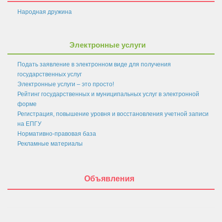
Нормативные правовые акты в сфере противодействия
Народная дружина
коррупции
Федеральное Законодательство
Электронные услуги
Законодательство Курской области
Нормативно правовые акты органов местного
Подать заявление в электронном виде для получения
самоуправления поселка Золотухино
государственных услуг
Электронные услуги – это просто!
Антикоррупционная экспертиза
Рейтинг государственных и муниципальных услуг в электронной
форме
Формы документов, связанных с противодействием
Регистрация, повышение уровня и восстановления учетной записи
коррупции, для заполнения
на ЕПГУ
Нормативно-правовая база
Комиссия по соблюдению требований к служебному
Рекламные материалы
поведению государственных гражданских служащих и
урегулированию конфликта интересов
Методические материалы
Объявления
Обратная связь для сообщений о фактах коррупции
Доклады, отчеты, обзоры