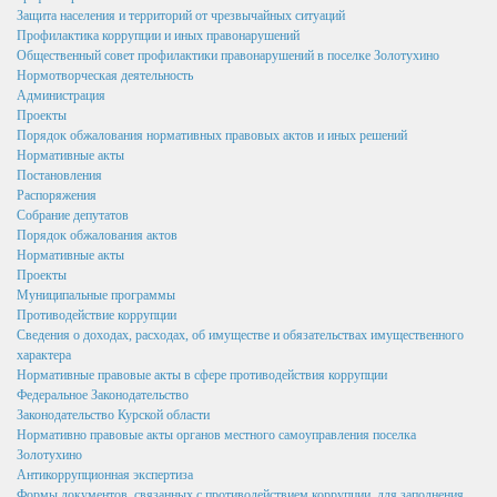
Подведомственные организации
Защита населения и территорий от чрезвычайных ситуаций
Профилактика коррупции и иных правонарушений
Структурные подразделения
Общественный совет профилактики правонарушений в поселке Золотухино
Нормотворческая деятельность
Перечень систем и реестров
Администрация
Проекты
Сведения о СМИ
Порядок обжалования нормативных правовых актов и иных решений
Нормативные акты
Муниципальные закупки
Постановления
Распоряжения
График Приема
Собрание депутатов
Порядок обжалования актов
Защита населения и территорий от чрезвычайных ситуаций
Нормативные акты
Профилактика коррупции и иных правонарушений
Проекты
Муниципальные программы
Общественный совет профилактики правонарушений в
Противодействие коррупции
поселке Золотухино
Сведения о доходах, расходах, об имуществе и обязательствах имущественного
характера
Нормотворческая деятельность
Нормативные правовые акты в сфере противодействия коррупции
Федеральное Законодательство
Администрация
Законодательство Курской области
Нормативно правовые акты органов местного самоуправления поселка
Проекты
Золотухино
Антикоррупционная экспертиза
Порядок обжалования нормативных правовых актов
Формы документов, связанных с противодействием коррупции, для заполнения