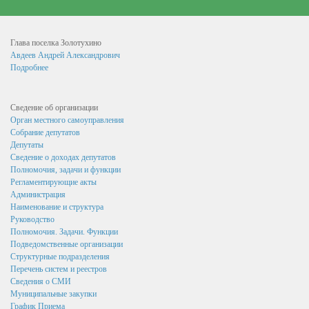
Информация филиала Федеральной кадастровой палаты
росреестра по Курской области
Глава поселка Золотухино
Авдеев Андрей Александрович
Сведения об организации
Подробнее
Орган местного самоуправления
Собрание депутатов
Сведение об организации
Орган местного самоуправления
Депутаты
Собрание депутатов
Депутаты
Сведение о доходах депутатов
Сведение о доходах депутатов
Полномочия, задачи и функции
Полномочия, задачи и функции
Регламентирующие акты
Администрация
Регламентирующие акты
Наименование и структура
Руководство
Администрация
Полномочия. Задачи. Функции
Наименование и структура
Подведомственные организации
Структурные подразделения
Руководство
Перечень систем и реестров
Сведения о СМИ
Полномочия. Задачи. Функции
Муниципальные закупки
График Приема