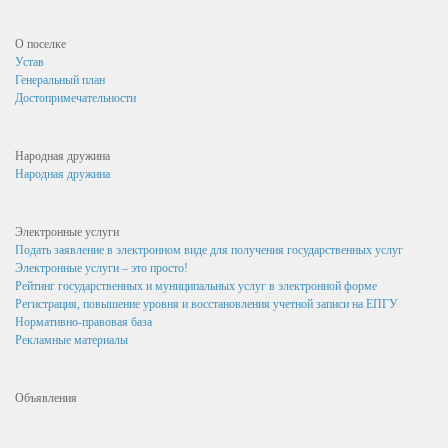
Результаты и планы проверок
Стандарты муниципальных услуг
О поселке
Устав
Информация о состоянии защиты населения и территорий от
Генеральный план
чрезвычайных ситуаций и пожарной безопасности
Достопримечательности
Бюджет для граждан
Народная дружина
Антитеррор
Народная дружина
Бюджет поселка Золотухино
Электронные услуги
Бюджет поселка на 2016 год
Подать заявление в электронном виде для получения государственных услуг
Бюджет поселка на 2017 год
Электронные услуги – это просто!
Рейтинг государственных и муниципальных услуг в электронной форме
Исполнение бюджета за 1 квартал
Регистрация, повышение уровня и восстановления учетной записи на ЕПГУ
Нормативно-правовая база
Исполнение бюджета за 1 полугодие
Рекламные материалы
Бюджет поселка на 2018 год
Объявления
Бюджет поселка на 2019 год
Бюджет поселка на 2020 год