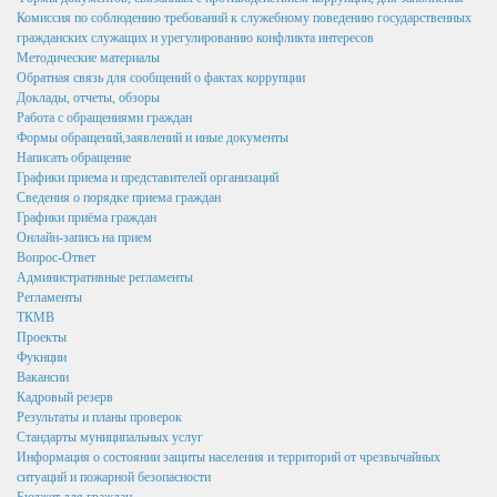
и иных решений
Комиссия по соблюдению требований к служебному поведению государственных
гражданских служащих и урегулированию конфликта интересов
Нормативные акты
Методические материалы
Обратная связь для сообщений о фактах коррупции
Постановления
Доклады, отчеты, обзоры
Работа с обращениями граждан
Распоряжения
Формы обращений,заявлений и иные документы
Написать обращение
Собрание депутатов
Графики приема и представителей организаций
Порядок обжалования актов
Сведения о порядке приема граждан
Графики приёма граждан
Нормативные акты
Онлайн-запись на прием
Вопрос-Ответ
Проекты
Административные регламенты
Регламенты
Муниципальные программы
ТКМВ
Проекты
Противодействие коррупции
Фукнции
Вакансии
Сведения о доходах, расходах, об имуществе и
Кадровый резерв
обязательствах имущественного характера
Результаты и планы проверок
Стандарты муниципальных услуг
Нормативные правовые акты в сфере противодействия
Информация о состоянии защиты населения и территорий от чрезвычайных
коррупции
ситуаций и пожарной безопасности