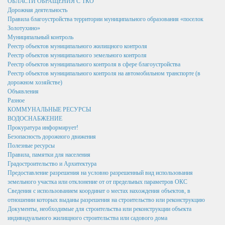
ОБЛАСТИ ОБРАЩЕНИЯ С ТКО
Написать обращение
Дорожная деятельность
Правила благоустройства территории муниципального образования «поселок
Графики приема и представителей организаций
Золотухино»
Муниципальный контроль
Сведения о порядке приема граждан
Реестр объектов муниципального жилищного контроля
Реестр объектов муниципального земельного контроля
Графики приёма граждан
Реестр объектов муниципального контроля в сфере благоустройства
Реестр объектов муниципального контроля на автомобильном транспорте (в
Онлайн-запись на прием
дорожном хозяйстве)
Объявления
Вопрос-Ответ
Разное
КОММУНАЛЬНЫЕ РЕСУРСЫ
Административные регламенты
ВОДОСНАБЖЕНИЕ
Регламенты
Прокуратура информирует!
Безопасность дорожного движения
ТКМВ
Полезные ресурсы
Правила, памятки для населения
Проекты
Градостроительство и Архитектура
Предоставление разрешения на условно разрешенный вид использования
Фукнции
земельного участка или отклонение от от предельных параметров ОКС
Сведения с использованием координат о местах нахождения объектов, в
Вакансии
отношении которых выданы разрешения на строительство или реконструкцию
Документы, необходимые для строительства или реконструкции объекта
Кадровый резерв
индивидуального жилищного строительства или садового дома