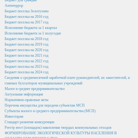
Бюджет для граждан
Федеральное Законодательство
Антитеррор
Бюджет поселка Золотухино
Законодательство Курской области
Бюджет поселка на 2016 год
Бюджет поселка на 2017 год
Нормативно правовые акты органов местного
Исполнение бюджета за 1 квартал
самоуправления поселка Золотухино
Исполнение бюджета за 1 полугодие
Бюджет поселка на 2018 год
Антикоррупционная экспертиза
Бюджет поселка на 2019 год
Бюджет поселка на 2020 год
Формы документов, связанных с противодействием
Бюджет поселка на 2021 год
коррупции, для заполнения
Бюджет поселка на 2022 год
Бюджет поселка на 2023 год
Комиссия по соблюдению требований к служебному
Бюджет поселка на 2024 год
поведению государственных гражданских служащих и
Сведения о среднемесячной заработной плате руководителей, их заместителей, и
урегулированию конфликта интересов
главных бухгалтеров муниципальных учреждений
Малое и среднее предпринимательство
Методические материалы
Актуальная информация
Нормативно-правовые акты
Обратная связь для сообщений о фактах коррупции
Перечень имущества для передачи субъектам МСП
Субъекты малого и среднего предпринимательства (МСП)
Доклады, отчеты, обзоры
Инвесторам
Работа с обращениями граждан
Стандарт развития конкуренции
Реестр мест (площадок) накопления твердых коммунальных отходов
Формы обращений,заявлений и иные документы
ФОРМИРОВАНИЕ ЭКОЛОГИЧЕСКОЙ КУЛЬТУРЫ НАСЕЛЕНИЯ В