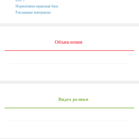
ЕПГУ
Написать обращение
Нормативно-правовая база
Рекламные материалы
Графики приема и представителей организаций
Сведения о порядке приема граждан
Графики приёма граждан
Объявления
Онлайн-запись на прием
Вопрос-Ответ
Административные регламенты
Регламенты
ТКМВ
Видео ролики
Проекты
Фукнции
Вакансии
Кадровый резерв