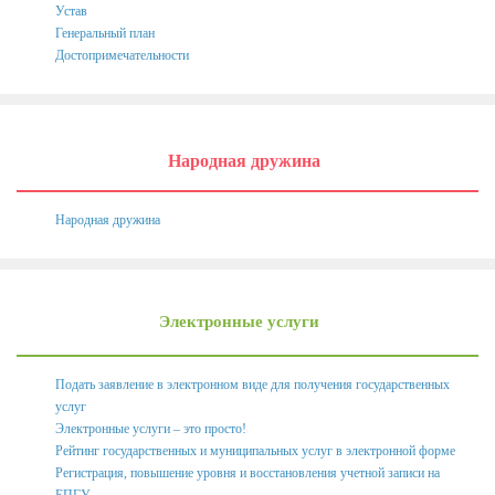
Федеральное Законодательство
Устав
Генеральный план
Законодательство Курской области
Достопримечательности
Нормативно правовые акты органов местного
самоуправления поселка Золотухино
Антикоррупционная экспертиза
Народная дружина
Формы документов, связанных с противодействием
коррупции, для заполнения
Народная дружина
Комиссия по соблюдению требований к служебному
поведению государственных гражданских служащих и
урегулированию конфликта интересов
Электронные услуги
Методические материалы
Обратная связь для сообщений о фактах коррупции
Подать заявление в электронном виде для получения государственных
Доклады, отчеты, обзоры
услуг
Электронные услуги – это просто!
Работа с обращениями граждан
Рейтинг государственных и муниципальных услуг в электронной форме
Регистрация, повышение уровня и восстановления учетной записи на
Формы обращений,заявлений и иные документы