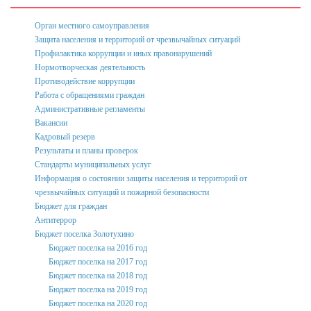
Подведомственные организации
Орган местного самоуправления
Структурные подразделения
Защита населения и территорий от чрезвычайных ситуаций
Перечень систем и реестров
Профилактика коррупции и иных правонарушений
Нормотворческая деятельность
Сведения о СМИ
Противодействие коррупции
Работа с обращениями граждан
Муниципальные закупки
Административные регламенты
Вакансии
График Приема
Кадровый резерв
Защита населения и территорий от чрезвычайных ситуаций
Результаты и планы проверок
Стандарты муниципальных услуг
Профилактика коррупции и иных правонарушений
Информация о состоянии защиты населения и территорий от
чрезвычайных ситуаций и пожарной безопасности
Общественный совет профилактики правонарушений в
Бюджет для граждан
поселке Золотухино
Антитеррор
Нормотворческая деятельность
Бюджет поселка Золотухино
Бюджет поселка на 2016 год
Администрация
Бюджет поселка на 2017 год
Бюджет поселка на 2018 год
Проекты
Бюджет поселка на 2019 год
Порядок обжалования нормативных правовых актов
Бюджет поселка на 2020 год