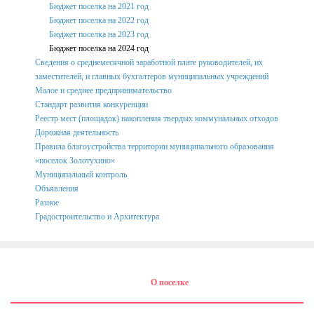
и иных решений
Бюджет поселка на 2021 год
Бюджет поселка на 2022 год
Нормативные акты
Бюджет поселка на 2023 год
Бюджет поселка на 2024 год
Постановления
Сведения о среднемесячной заработной плате руководителей, их
Распоряжения
заместителей, и главных бухгалтеров муниципальных учреждений
Малое и среднее предпринимательство
Собрание депутатов
Стандарт развития конкуренции
Реестр мест (площадок) накопления твердых коммунальных отходов
Порядок обжалования актов
Дорожная деятельность
Правила благоустройства территории муниципального образования
Нормативные акты
«поселок Золотухино»
Проекты
Муниципальный контроль
Объявления
Муниципальные программы
Разное
Градостроительство и Архитектура
Противодействие коррупции
Сведения о доходах, расходах, об имуществе и
обязательствах имущественного характера
Нормативные правовые акты в сфере противодействия
О поселке
коррупции