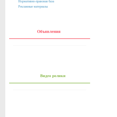
Нормативно-правовая база
Онлайн-запись на прием
Рекламные материалы
Вопрос-Ответ
Административные регламенты
Регламенты
Объявления
ТКМВ
Проекты
Фукнции
Вакансии
Кадровый резерв
Видео ролики
Результаты и планы проверок
Стандарты муниципальных услуг
Информация о состоянии защиты населения и территорий от чр
Бюджет для граждан