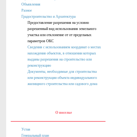
Объявления
Нормативные акты
Разное
Постановления
Градостроительство и Архитектура
Предоставление разрешения на условно
Распоряжения
разрешенный вид использования земельного
участка или отклонение от от предельных
Собрание депутатов
параметров ОКС
Сведения с использованием координат о местах
Порядок обжалования актов
нахождения объектов, в отношении которых
Нормативные акты
выданы разрешения на строительство или
реконструкцию
Проекты
Документы, необходимые для строительства
или реконструкции объекта индивидуального
Муниципальные программы
жилищного строительства или садового дома
Противодействие коррупции
Сведения о доходах, расходах, об имуществе и обязател
Нормативные правовые акты в сфере противодействия к
О поселке
Федеральное Законодательство
Устав
Законодательство Курской области
Генеральный план