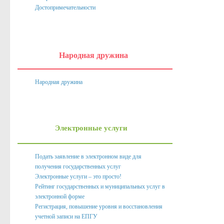
Нормативно правовые акты органов местного само
Достопримечательности
Антикоррупционная экспертиза
Формы документов, связанных с противодействием корру
Народная дружина
Комиссия по соблюдению требований к служебному пове
Методические материалы
Народная дружина
Обратная связь для сообщений о фактах коррупции
Доклады, отчеты, обзоры
Работа с обращениями граждан
Электронные услуги
Формы обращений,заявлений и иные документы
Подать заявление в электронном виде для
Написать обращение
получения государственных услуг
Электронные услуги – это просто!
Графики приема и представителей организаций
Рейтинг государственных и муниципальных услуг в
Сведения о порядке приема граждан
электронной форме
Регистрация, повышение уровня и восстановления
Графики приёма граждан
учетной записи на ЕПГУ