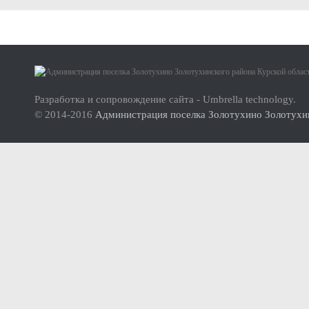
Малое и среднее предпринимательство
Актуальная информация
О проекте
Нормативно-правовые акты
Инструкция по использованию сайта
Перечень имущества для передачи субъектам МСП
Разработка и сопровождение сайта - Umbrella technology.
© 2014-2016
Администрация поселка Золотухино Золотухин
Субъекты малого и среднего предпринимательства (МСП
Инвесторам
Стандарт развития конкуренции
Реестр мест (площадок) накопления твердых коммунальных отхо
ФОРМИРОВАНИЕ ЭКОЛОГИЧЕСКОЙ КУЛЬТУРЫ НАСЕЛ
Дорожная деятельность
Правила благоустройства территории муниципального образова
Муниципальный контроль
Реестр объектов муниципального жилищного контроля