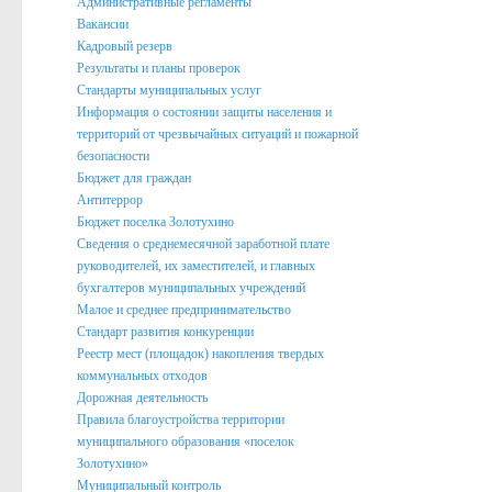
Административные регламенты
Вакансии
Подведомственные организации
Кадровый резерв
Структурные подразделения
Результаты и планы проверок
Стандарты муниципальных услуг
Перечень систем и реестров
Информация о состоянии защиты населения и
территорий от чрезвычайных ситуаций и пожарной
Сведения о СМИ
безопасности
Муниципальные закупки
Бюджет для граждан
Антитеррор
График Приема
Бюджет поселка Золотухино
Сведения о среднемесячной заработной плате
Защита населения и территорий от чрезвычайных ситуаций
руководителей, их заместителей, и главных
бухгалтеров муниципальных учреждений
Профилактика коррупции и иных правонарушений
Малое и среднее предпринимательство
Общественный совет профилактики правонарушений в по
Стандарт развития конкуренции
Реестр мест (площадок) накопления твердых
Нормотворческая деятельность
коммунальных отходов
Дорожная деятельность
Администрация
Правила благоустройства территории
Проекты
муниципального образования «поселок
Золотухино»
Порядок обжалования нормативных правовых акто
Муниципальный контроль