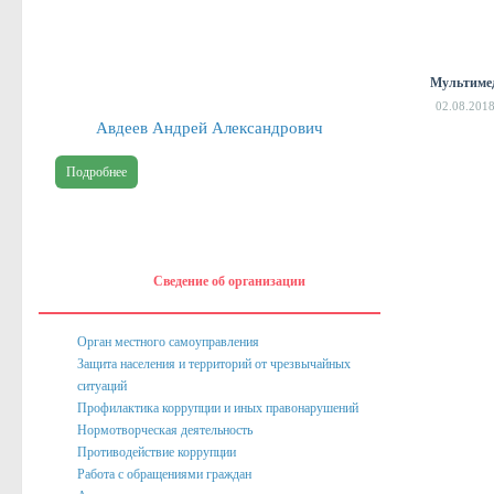
Постановл
Публичные доклады
предостав
использов
Информация филиала Федеральной кадастровой палаты росреест
Мультиме
02.08.201
Сведения об организации
Авдеев Андрей Александрович
Орган местного самоуправления
Подробнее
Собрание депутатов
Депутаты
Сведение о доходах депутатов
Сведение об организации
Полномочия, задачи и функции
Регламентирующие акты
Орган местного самоуправления
Защита населения и территорий от чрезвычайных
Администрация
ситуаций
Профилактика коррупции и иных правонарушений
Наименование и структура
Нормотворческая деятельность
Руководство
Противодействие коррупции
Работа с обращениями граждан
Полномочия. Задачи. Функции