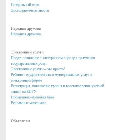
Антитеррор
Генеральный план
Достопримечательности
Бюджет поселка Золотухино
Бюджет поселка на 2016 год
Народная дружина
Бюджет поселка на 2017 год
Народная дружина
Исполнение бюджета за 1 квартал
Электронные услуги
Исполнение бюджета за 1 полугодие
Подать заявление в электронном виде для получения
государственных услуг
Бюджет поселка на 2018 год
Электронные услуги – это просто!
Рейтинг государственных и муниципальных услуг в
Бюджет поселка на 2019 год
электронной форме
Бюджет поселка на 2020 год
Регистрация, повышение уровня и восстановления учетной
записи на ЕПГУ
Бюджет поселка на 2021 год
Нормативно-правовая база
Рекламные материалы
Бюджет поселка на 2022 год
Бюджет поселка на 2023 год
Объявления
Бюджет поселка на 2024 год
Сведения о среднемесячной заработной плате руководителей, их