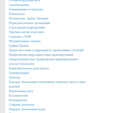
Регламентирующие акты
Администрация
Публичные доклады
Наименование и структура
Руководство
Информация филиала Федеральной кадастровой палаты росреест
Полномочия. Задачи. Функции
Подведомственные организации
Сведения об организации
Структурные подразделения
Перечень систем и реестров
Орган местного самоуправления
Сведения о СМИ
Муниципальные закупки
Собрание депутатов
График Приема
Защита населения и территорий от чрезвычайных ситуаций
Депутаты
Профилактика коррупции и иных правонарушений
Сведение о доходах депутатов
Общественный совет профилактики правонарушений в
поселке Золотухино
Полномочия, задачи и функции
Нормотворческая деятельность
Администрация
Регламентирующие акты
Проекты
Порядок обжалования нормативных правовых актов и иных
Администрация
решений
Нормативные акты
Наименование и структура
Постановления
Распоряжения
Руководство
Собрание депутатов
Порядок обжалования актов
Полномочия. Задачи. Функции