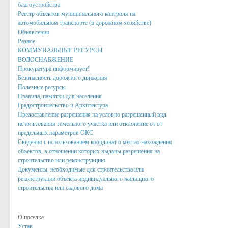
Онлайн-запись на прием
благоустройства
Реестр объектов муниципального контроля на
Вопрос-Ответ
автомобильном транспорте (в дорожном хозяйстве)
Объявления
Административные регламенты
Разное
КОММУНАЛЬНЫЕ РЕСУРСЫ
Регламенты
ВОДОСНАБЖЕНИЕ
Прокуратура информирует!
ТКМВ
Безопасность дорожного движения
Полезные ресурсы
Проекты
Правила, памятки для населения
Градостроительство и Архитектура
Фукнции
Предоставление разрешения на условно разрешенный вид
использования земельного участка или отклонение от от
Вакансии
предельных параметров ОКС
Сведения с использованием координат о местах нахождения
Кадровый резерв
объектов, в отношении которых выданы разрешения на
строительство или реконструкцию
Результаты и планы проверок
Документы, необходимые для строительства или
Стандарты муниципальных услуг
реконструкции объекта индивидуального жилищного
строительства или садового дома
Информация о состоянии защиты населения и территорий от чр
Бюджет для граждан
О поселке
Устав