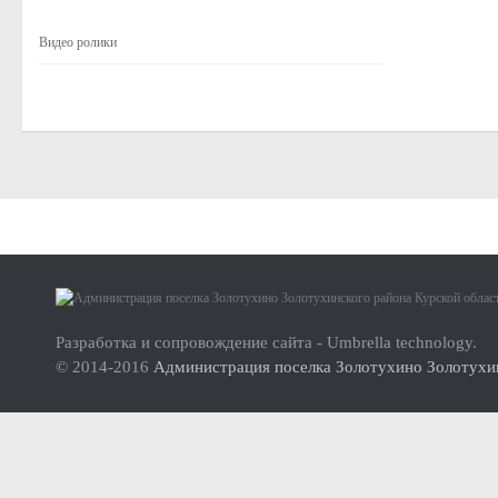
Малое и среднее предпринимательство
Видео ролики
Актуальная информация
Нормативно-правовые акты
Перечень имущества для передачи субъектам МСП
Субъекты малого и среднего предпринимательства (МСП
Инвесторам
Стандарт развития конкуренции
О проекте
Реестр мест (площадок) накопления твердых коммунальных отхо
Инструкция по использованию сайта
ФОРМИРОВАНИЕ ЭКОЛОГИЧЕСКОЙ КУЛЬТУРЫ НАСЕЛ
Разработка и сопровождение сайта - Umbrella technology.
© 2014-2016
Администрация поселка Золотухино Золотухин
Дорожная деятельность
Правила благоустройства территории муниципального образова
Муниципальный контроль
Реестр объектов муниципального жилищного контроля