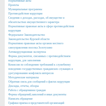
Нормативные акты
Проекты
Подведомственные организации
Муниципальные программы
Противодействие коррупции
Структурные подразделения
Сведения о доходах, расходах, об имуществе и
обязательствах имущественного характера
Перечень систем и реестров
Нормативные правовые акты в сфере противодействия
Сведения о СМИ
коррупции
Федеральное Законодательство
Муниципальные закупки
Законодательство Курской области
Нормативно правовые акты органов местного
График Приема
самоуправления поселка Золотухино
Антикоррупционная экспертиза
Защита населения и территорий от чрезвычайных ситуаций
Формы документов, связанных с противодействием
коррупции, для заполнения
Профилактика коррупции и иных правонарушений
Комиссия по соблюдению требований к служебному
поведению государственных гражданских служащих и
Общественный совет профилактики правонарушений в по
урегулированию конфликта интересов
Методические материалы
Нормотворческая деятельность
Обратная связь для сообщений о фактах коррупции
Доклады, отчеты, обзоры
Администрация
Работа с обращениями граждан
Формы обращений,заявлений и иные документы
Проекты
Написать обращение
Порядок обжалования нормативных правовых акто
Графики приема и представителей организаций