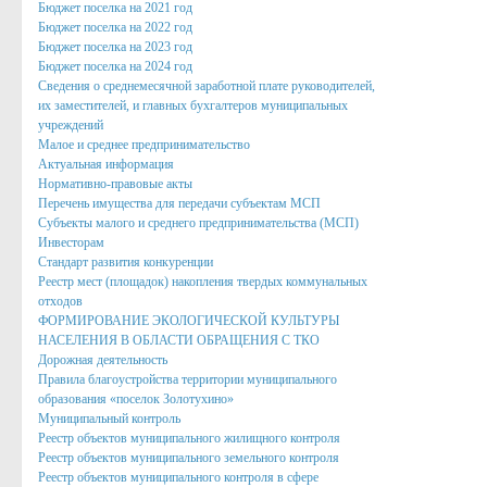
Бюджет поселка на 2021 год
Нормативно правовые акты органов местного само
Бюджет поселка на 2022 год
Бюджет поселка на 2023 год
Антикоррупционная экспертиза
Бюджет поселка на 2024 год
Сведения о среднемесячной заработной плате руководителей,
Формы документов, связанных с противодействием корру
их заместителей, и главных бухгалтеров муниципальных
учреждений
Комиссия по соблюдению требований к служебному пове
Малое и среднее предпринимательство
Методические материалы
Актуальная информация
Нормативно-правовые акты
Обратная связь для сообщений о фактах коррупции
Перечень имущества для передачи субъектам МСП
Субъекты малого и среднего предпринимательства (МСП)
Доклады, отчеты, обзоры
Инвесторам
Стандарт развития конкуренции
Работа с обращениями граждан
Реестр мест (площадок) накопления твердых коммунальных
отходов
Формы обращений,заявлений и иные документы
ФОРМИРОВАНИЕ ЭКОЛОГИЧЕСКОЙ КУЛЬТУРЫ
НАСЕЛЕНИЯ В ОБЛАСТИ ОБРАЩЕНИЯ С ТКО
Написать обращение
Дорожная деятельность
Правила благоустройства территории муниципального
Графики приема и представителей организаций
образования «поселок Золотухино»
Муниципальный контроль
Сведения о порядке приема граждан
Реестр объектов муниципального жилищного контроля
Реестр объектов муниципального земельного контроля
Графики приёма граждан
Реестр объектов муниципального контроля в сфере