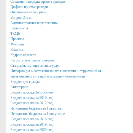
Сведения о порядке приема граждан
Нормативные акты
Графики приёма граждан
Онлайн-запись на прием
Постановления
Вопрос-Ответ
Административные регламенты
Распоряжения
Регламенты
ТКМВ
Собрание депутатов
Проекты
Фукнции
Порядок обжалования актов
Вакансии
Кадровый резерв
Нормативные акты
Результаты и планы проверок
Стандарты муниципальных услуг
Проекты
Информация о состоянии защиты населения и территорий от
чрезвычайных ситуаций и пожарной безопасности
Муниципальные программы
Бюджет для граждан
Антитеррор
Противодействие коррупции
Бюджет поселка Золотухино
Сведения о доходах, расходах, об имуществе и обязател
Бюджет поселка на 2016 год
Бюджет поселка на 2017 год
Нормативные правовые акты в сфере противодействия к
Исполнение бюджета за 1 квартал
Исполнение бюджета за 1 полугодие
Федеральное Законодательство
Бюджет поселка на 2018 год
Бюджет поселка на 2019 год
Законодательство Курской области
Бюджет поселка на 2020 год