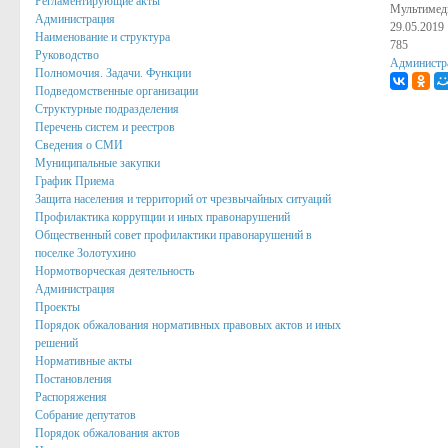
Регламентирующие акты
Мультимед
Администрация
29.05.2019
Публичные доклады
Наименование и структура
785
Руководство
Информация филиала Федеральной кадастровой палаты росреест
Администр
Полномочия. Задачи. Функции
Подведомственные организации
Сведения об организации
Структурные подразделения
Перечень систем и реестров
Орган местного самоуправления
Сведения о СМИ
Муниципальные закупки
Собрание депутатов
График Приема
Защита населения и территорий от чрезвычайных ситуаций
Депутаты
Профилактика коррупции и иных правонарушений
Сведение о доходах депутатов
Общественный совет профилактики правонарушений в
поселке Золотухино
Полномочия, задачи и функции
Нормотворческая деятельность
Администрация
Регламентирующие акты
Проекты
Порядок обжалования нормативных правовых актов и иных
Администрация
решений
Нормативные акты
Наименование и структура
Постановления
Распоряжения
Руководство
Собрание депутатов
Порядок обжалования актов
Полномочия. Задачи. Функции