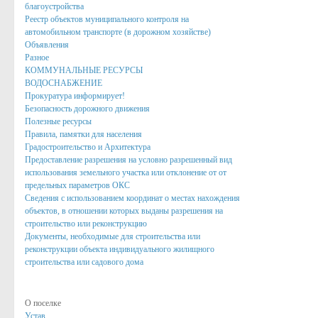
Онлайн-запись на прием
благоустройства
Реестр объектов муниципального контроля на
Вопрос-Ответ
автомобильном транспорте (в дорожном хозяйстве)
Объявления
Административные регламенты
Разное
КОММУНАЛЬНЫЕ РЕСУРСЫ
Регламенты
ВОДОСНАБЖЕНИЕ
Прокуратура информирует!
ТКМВ
Безопасность дорожного движения
Полезные ресурсы
Проекты
Правила, памятки для населения
Градостроительство и Архитектура
Фукнции
Предоставление разрешения на условно разрешенный вид
использования земельного участка или отклонение от от
Вакансии
предельных параметров ОКС
Сведения с использованием координат о местах нахождения
Кадровый резерв
объектов, в отношении которых выданы разрешения на
строительство или реконструкцию
Результаты и планы проверок
Документы, необходимые для строительства или
Стандарты муниципальных услуг
реконструкции объекта индивидуального жилищного
строительства или садового дома
Информация о состоянии защиты населения и территорий от чр
Бюджет для граждан
О поселке
Устав