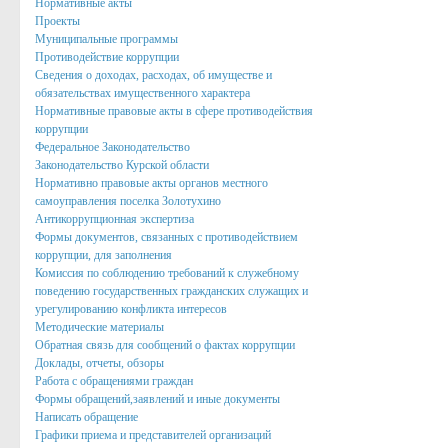
Нормативные акты
Проекты
Подведомственные организации
Муниципальные программы
Противодействие коррупции
Структурные подразделения
Сведения о доходах, расходах, об имуществе и
обязательствах имущественного характера
Перечень систем и реестров
Нормативные правовые акты в сфере противодействия
Сведения о СМИ
коррупции
Федеральное Законодательство
Муниципальные закупки
Законодательство Курской области
Нормативно правовые акты органов местного
График Приема
самоуправления поселка Золотухино
Антикоррупционная экспертиза
Защита населения и территорий от чрезвычайных ситуаций
Формы документов, связанных с противодействием
коррупции, для заполнения
Профилактика коррупции и иных правонарушений
Комиссия по соблюдению требований к служебному
поведению государственных гражданских служащих и
Общественный совет профилактики правонарушений в по
урегулированию конфликта интересов
Методические материалы
Нормотворческая деятельность
Обратная связь для сообщений о фактах коррупции
Доклады, отчеты, обзоры
Администрация
Работа с обращениями граждан
Формы обращений,заявлений и иные документы
Проекты
Написать обращение
Порядок обжалования нормативных правовых акто
Графики приема и представителей организаций