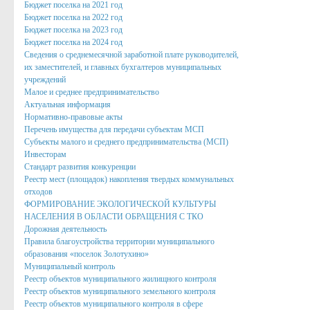
Бюджет поселка на 2021 год
Нормативно правовые акты органов местного само
Бюджет поселка на 2022 год
Бюджет поселка на 2023 год
Антикоррупционная экспертиза
Бюджет поселка на 2024 год
Сведения о среднемесячной заработной плате руководителей,
Формы документов, связанных с противодействием корру
их заместителей, и главных бухгалтеров муниципальных
учреждений
Комиссия по соблюдению требований к служебному пове
Малое и среднее предпринимательство
Методические материалы
Актуальная информация
Нормативно-правовые акты
Обратная связь для сообщений о фактах коррупции
Перечень имущества для передачи субъектам МСП
Субъекты малого и среднего предпринимательства (МСП)
Доклады, отчеты, обзоры
Инвесторам
Стандарт развития конкуренции
Работа с обращениями граждан
Реестр мест (площадок) накопления твердых коммунальных
отходов
Формы обращений,заявлений и иные документы
ФОРМИРОВАНИЕ ЭКОЛОГИЧЕСКОЙ КУЛЬТУРЫ
НАСЕЛЕНИЯ В ОБЛАСТИ ОБРАЩЕНИЯ С ТКО
Написать обращение
Дорожная деятельность
Правила благоустройства территории муниципального
Графики приема и представителей организаций
образования «поселок Золотухино»
Муниципальный контроль
Сведения о порядке приема граждан
Реестр объектов муниципального жилищного контроля
Реестр объектов муниципального земельного контроля
Графики приёма граждан
Реестр объектов муниципального контроля в сфере