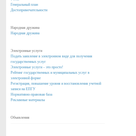
Антитеррор
Генеральный план
Достопримечательности
Бюджет поселка Золотухино
Бюджет поселка на 2016 год
Народная дружина
Бюджет поселка на 2017 год
Народная дружина
Исполнение бюджета за 1 квартал
Электронные услуги
Исполнение бюджета за 1 полугодие
Подать заявление в электронном виде для получения
государственных услуг
Бюджет поселка на 2018 год
Электронные услуги – это просто!
Рейтинг государственных и муниципальных услуг в
Бюджет поселка на 2019 год
электронной форме
Бюджет поселка на 2020 год
Регистрация, повышение уровня и восстановления учетной
записи на ЕПГУ
Бюджет поселка на 2021 год
Нормативно-правовая база
Рекламные материалы
Бюджет поселка на 2022 год
Бюджет поселка на 2023 год
Объявления
Бюджет поселка на 2024 год
Сведения о среднемесячной заработной плате руководителей, их