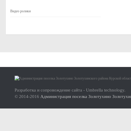
Малое и среднее предпринимательство
Видео ролики
Актуальная информация
Нормативно-правовые акты
Перечень имущества для передачи субъектам МСП
Субъекты малого и среднего предпринимательства (МСП
Инвесторам
Стандарт развития конкуренции
О проекте
Реестр мест (площадок) накопления твердых коммунальных отхо
Инструкция по использованию сайта
ФОРМИРОВАНИЕ ЭКОЛОГИЧЕСКОЙ КУЛЬТУРЫ НАСЕЛ
Разработка и сопровождение сайта - Umbrella technology.
© 2014-2016
Администрация поселка Золотухино Золотухин
Дорожная деятельность
Правила благоустройства территории муниципального образова
Муниципальный контроль
Реестр объектов муниципального жилищного контроля