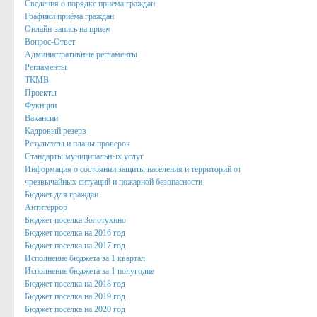
Сведения о порядке приема граждан
Нормативные акты
Графики приёма граждан
Онлайн-запись на прием
Постановления
Вопрос-Ответ
Административные регламенты
Распоряжения
Регламенты
ТКМВ
Собрание депутатов
Проекты
Фукнции
Порядок обжалования актов
Вакансии
Кадровый резерв
Нормативные акты
Результаты и планы проверок
Стандарты муниципальных услуг
Проекты
Информация о состоянии защиты населения и территорий от
чрезвычайных ситуаций и пожарной безопасности
Муниципальные программы
Бюджет для граждан
Антитеррор
Противодействие коррупции
Бюджет поселка Золотухино
Сведения о доходах, расходах, об имуществе и обязател
Бюджет поселка на 2016 год
Бюджет поселка на 2017 год
Нормативные правовые акты в сфере противодействия к
Исполнение бюджета за 1 квартал
Исполнение бюджета за 1 полугодие
Федеральное Законодательство
Бюджет поселка на 2018 год
Бюджет поселка на 2019 год
Законодательство Курской области
Бюджет поселка на 2020 год