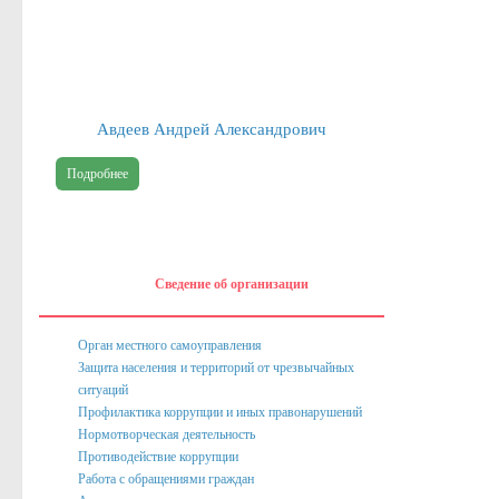
Публичные доклады
Информация филиала Федеральной кадастровой палаты росреест
Сведения об организации
Авдеев Андрей Александрович
Орган местного самоуправления
Подробнее
Собрание депутатов
Депутаты
Сведение о доходах депутатов
Сведение об организации
Полномочия, задачи и функции
Регламентирующие акты
Орган местного самоуправления
Защита населения и территорий от чрезвычайных
Администрация
ситуаций
Профилактика коррупции и иных правонарушений
Наименование и структура
Нормотворческая деятельность
Руководство
Противодействие коррупции
Работа с обращениями граждан
Полномочия. Задачи. Функции