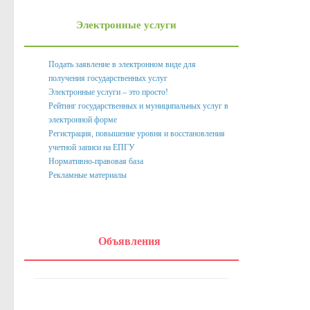
Нормативно правовые акты органов местного само
Электронные услуги
Антикоррупционная экспертиза
Формы документов, связанных с противодействием корру
Подать заявление в электронном виде для
получения государственных услуг
Комиссия по соблюдению требований к служебному пове
Электронные услуги – это просто!
Методические материалы
Рейтинг государственных и муниципальных услуг в
электронной форме
Обратная связь для сообщений о фактах коррупции
Регистрация, повышение уровня и восстановления
учетной записи на ЕПГУ
Доклады, отчеты, обзоры
Нормативно-правовая база
Рекламные материалы
Работа с обращениями граждан
Формы обращений,заявлений и иные документы
Написать обращение
Объявления
Графики приема и представителей организаций
Сведения о порядке приема граждан
Графики приёма граждан