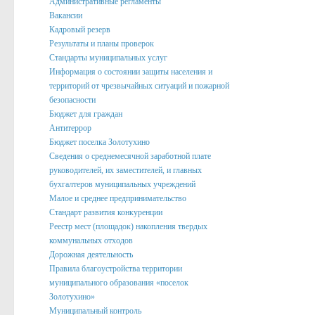
Административные регламенты
Вакансии
Подведомственные организации
Кадровый резерв
Структурные подразделения
Результаты и планы проверок
Стандарты муниципальных услуг
Перечень систем и реестров
Информация о состоянии защиты населения и
территорий от чрезвычайных ситуаций и пожарной
Сведения о СМИ
безопасности
Муниципальные закупки
Бюджет для граждан
Антитеррор
График Приема
Бюджет поселка Золотухино
Сведения о среднемесячной заработной плате
Защита населения и территорий от чрезвычайных ситуаций
руководителей, их заместителей, и главных
бухгалтеров муниципальных учреждений
Профилактика коррупции и иных правонарушений
Малое и среднее предпринимательство
Общественный совет профилактики правонарушений в по
Стандарт развития конкуренции
Реестр мест (площадок) накопления твердых
Нормотворческая деятельность
коммунальных отходов
Дорожная деятельность
Администрация
Правила благоустройства территории
Проекты
муниципального образования «поселок
Золотухино»
Порядок обжалования нормативных правовых акто
Муниципальный контроль