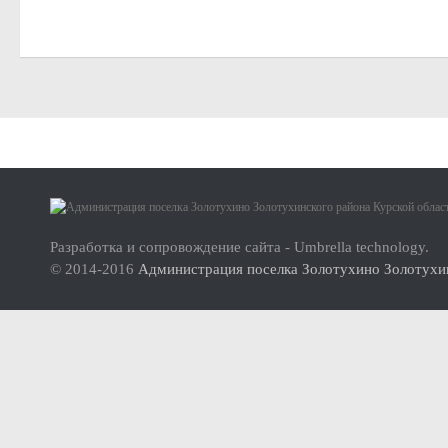
Малое и среднее предпринимательство
Актуальная информация
Нормативно-правовые акты
Перечень имущества для передачи субъектам МСП
Субъекты малого и среднего предпринимательства (МСП
О проекте
Инвесторам
Инструкция по использованию сайта
Стандарт развития конкуренции
Разработка и сопровождение сайта - Umbrella technology.
© 2014-2016
Администрация поселка Золотухино Золотухин
Реестр мест (площадок) накопления твердых коммунальных отхо
ФОРМИРОВАНИЕ ЭКОЛОГИЧЕСКОЙ КУЛЬТУРЫ НАСЕЛ
Дорожная деятельность
Правила благоустройства территории муниципального образова
Муниципальный контроль
Реестр объектов муниципального жилищного контроля