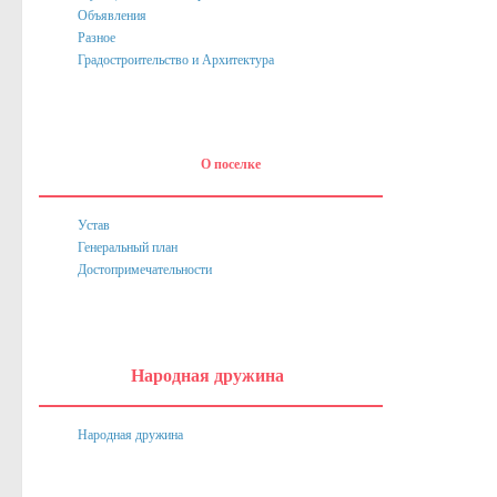
Объявления
Нормативные акты
Разное
Постановления
Градостроительство и Архитектура
Распоряжения
Собрание депутатов
О поселке
Порядок обжалования актов
Нормативные акты
Устав
Генеральный план
Проекты
Достопримечательности
Муниципальные программы
Противодействие коррупции
Сведения о доходах, расходах, об имуществе и обязател
Народная дружина
Нормативные правовые акты в сфере противодействия к
Народная дружина
Федеральное Законодательство
Законодательство Курской области