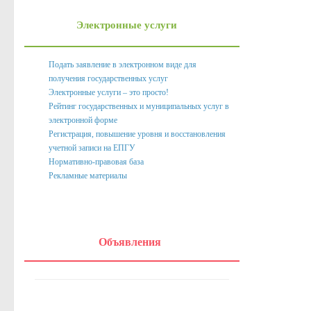
Нормативно правовые акты органов местного само
Электронные услуги
Антикоррупционная экспертиза
Формы документов, связанных с противодействием корру
Подать заявление в электронном виде для
получения государственных услуг
Комиссия по соблюдению требований к служебному пове
Электронные услуги – это просто!
Методические материалы
Рейтинг государственных и муниципальных услуг в
электронной форме
Обратная связь для сообщений о фактах коррупции
Регистрация, повышение уровня и восстановления
учетной записи на ЕПГУ
Доклады, отчеты, обзоры
Нормативно-правовая база
Рекламные материалы
Работа с обращениями граждан
Формы обращений,заявлений и иные документы
Написать обращение
Объявления
Графики приема и представителей организаций
Сведения о порядке приема граждан
Графики приёма граждан