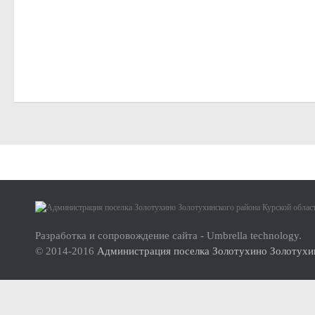
Малое и среднее предпринимательство
Актуальная информация
Нормативно-правовые акты
Перечень имущества для передачи субъектам МСП
Субъекты малого и среднего предпринимательства (МСП
Инвесторам
Стандарт развития конкуренции
Реестр мест (площадок) накопления твердых коммунальных отхо
О проекте
ФОРМИРОВАНИЕ ЭКОЛОГИЧЕСКОЙ КУЛЬТУРЫ НАСЕЛ
Инструкция по использованию сайта
Разработка и сопровождение сайта - Umbrella technology.
Дорожная деятельность
© 2014-2016
Администрация поселка Золотухино Золотухин
Правила благоустройства территории муниципального образова
Муниципальный контроль
Реестр объектов муниципального жилищного контроля