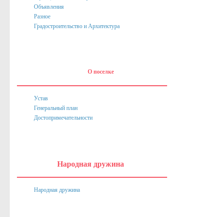
Объявления
Нормативные акты
Разное
Постановления
Градостроительство и Архитектура
Распоряжения
Собрание депутатов
О поселке
Порядок обжалования актов
Нормативные акты
Устав
Генеральный план
Проекты
Достопримечательности
Муниципальные программы
Противодействие коррупции
Сведения о доходах, расходах, об имуществе и обязател
Народная дружина
Нормативные правовые акты в сфере противодействия к
Народная дружина
Федеральное Законодательство
Законодательство Курской области