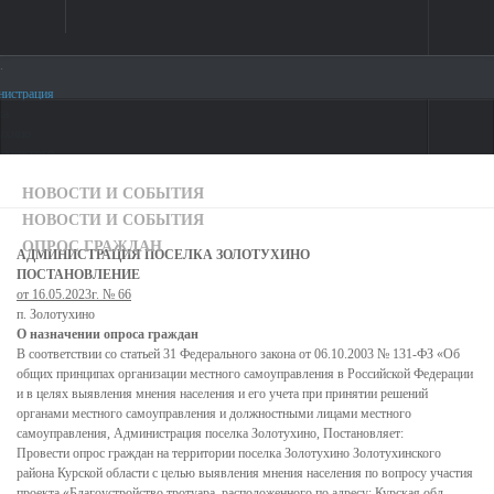
.
Войти
Написать письмо
Обратная связь с гражданами Формированиегородской
Главная
среды
НОВОСТИ И СОБЫТИЯ
О поселке
НОВОСТИ И СОБЫТИЯ
Опрос граждан
ОПРОС ГРАЖДАН
АДМИНИСТРАЦИЯ ПОСЕЛКА ЗОЛОТУХИНО
Устав
ПОСТАНОВЛЕНИЕ
Генеральный план
от 16.05.2023г. № 66
п. Золотухино
Достопримечательности
О назначении опроса граждан
В соответствии со статьей 31 Федерального закона от 06.10.2003 № 131-ФЗ «Об
Новости и события
общих принципах организации местного самоуправления в Российской Федерации
и в целях выявления мнения населения и его учета при принятии решений
Новости и события
органами местного самоуправления и должностными лицами местного
самоуправления, Администрация поселка Золотухино, Постановляет:
Прокуратура сообщает
Провести опрос граждан на территории поселка Золотухино Золотухинского
района Курской области с целью выявления мнения населения по вопросу участия
Публичные доклады
проекта «Благоустройство тротуара, расположенного по адресу: Курская обл.,