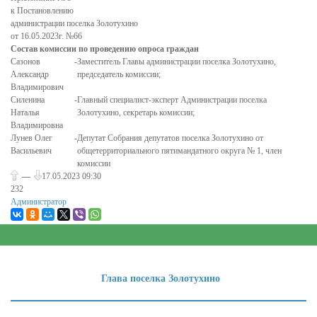
Объявления
к Постановлению
администрации поселка Золотухино
Разное
от 16.05.2023г. №66
КОММУНАЛЬНЫЕ РЕСУРСЫ
Состав комиссии по проведению опроса граждан
Сазонов
-
Заместитель Главы администрации поселка Золотухино,
ВОДОСНАБЖЕНИЕ
Александр
председатель комиссии;
Владимирович
Прокуратура информирует!
Силенина
-
Главный специалист-эксперт Администрации поселка
Наталья
Золотухино, секретарь комиссии;
Безопасность дорожного движения
Владимировна
Лунев Олег
-
Депутат Собрания депутатов поселка Золотухино от
Полезные ресурсы
Васильевич
общетерриториального пятимандатного округа № 1, член
комиссии
Правила, памятки для населения
—
17.05.2023
09:30
232
Градостроительство и Архитектура
Администратор
Предоставление разрешения на условно разрешенный вид
использования земельного участка или отклонение от от
предельных параметров ОКС
Сведения с использованием координат о местах
Глава поселка Золотухино
нахождения объектов, в отношении которых выданы
разрешения на строительство или реконструкцию