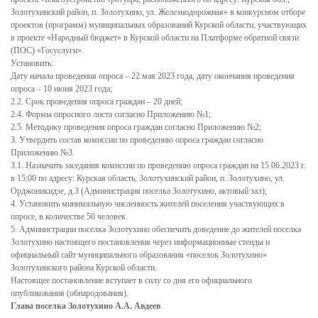
Золотухинский район, п. Золотухино, ул. Железнодорожная» в конкурсном отборе
Информация филиала Федеральной кадастровой палаты
проектов (программ) муниципальных образований Курской области, участвующих
росреестра по Курской области
в проекте «Народный бюджет» в Курской области на Платформе обратной связи
(ПОС) «Госуслуги».
Сведения об организации
Установить:
Дату начала проведения опроса – 22 мая 2023 года, дату окончания проведения
Орган местного самоуправления
опроса – 10 июня 2023 года;
2.2. Срок проведения опроса граждан – 20 дней;
Собрание депутатов
2.4. Формы опросного листа согласно Приложению №1;
2.5. Методику проведения опроса граждан согласно Приложению №2;
Депутаты
3. Утвердить состав комиссии по проведению опроса граждан согласно
Приложению №3.
Сведение о доходах депутатов
3.1. Назначить заседания комиссии по проведению опроса граждан на 15.06.2023 г.
в 15:00 по адресу: Курская область, Золотухинский район, п. Золотухино, ул.
Полномочия, задачи и функции
Орджоникидзе, д.3 (Администрация поселка Золотухино, актовый зал);
Регламентирующие акты
4. Установить минимальную численность жителей поселения участвующих в
опросе, в количестве 50 человек.
Администрация
5. Администрации поселка Золотухино обеспечить доведение до жителей поселка
Золотухино настоящего постановления через информационные стенды и
Наименование и структура
официальный сайт муниципального образования «поселок Золотухино»
Золотухинского района Курской области.
Руководство
Настоящее постановление вступает в силу со дня его официального
опубликования (обнародования).
Полномочия. Задачи. Функции
Глава поселка Золотухино А.А. Авдеев