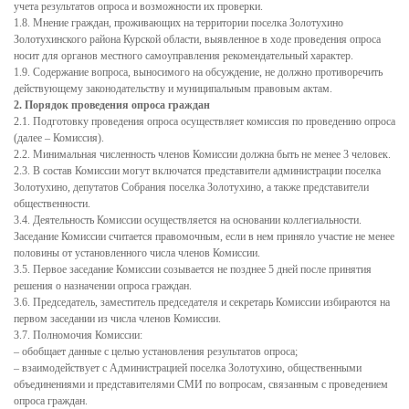
учета результатов опроса и возможности их проверки.
Написать обращение
1.8. Мнение граждан, проживающих на территории поселка Золотухино
Золотухинского района Курской области, выявленное в ходе проведения опроса
Графики приема и представителей организаций
носит для органов местного самоуправления рекомендательный характер.
1.9. Содержание вопроса, выносимого на обсуждение, не должно противоречить
Сведения о порядке приема граждан
действующему законодательству и муниципальным правовым актам.
2. Порядок проведения опроса граждан
Графики приёма граждан
2.1. Подготовку проведения опроса осуществляет комиссия по проведению опроса
Онлайн-запись на прием
(далее – Комиссия).
2.2. Минимальная численность членов Комиссии должна быть не менее 3 человек.
Вопрос-Ответ
2.3. В состав Комиссии могут включатся представители администрации поселка
Золотухино, депутатов Собрания поселка Золотухино, а также представители
Административные регламенты
общественности.
3.4. Деятельность Комиссии осуществляется на основании коллегиальности.
Регламенты
Заседание Комиссии считается правомочным, если в нем приняло участие не менее
половины от установленного числа членов Комиссии.
ТКМВ
3.5. Первое заседание Комиссии созывается не позднее 5 дней после принятия
решения о назначении опроса граждан.
Проекты
3.6. Председатель, заместитель председателя и секретарь Комиссии избираются на
первом заседании из числа членов Комиссии.
Фукнции
3.7. Полномочия Комиссии:
– обобщает данные с целью установления результатов опроса;
Вакансии
– взаимодействует с Администрацией поселка Золотухино, общественными
объединениями и представителями СМИ по вопросам, связанным с проведением
Кадровый резерв
опроса граждан.