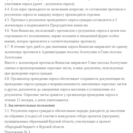
Стандарт развития конкуренции
участников опроса (далее – результаты опроса).
4.4. Если опрос проводился по нескольким вопросам, то составление протокола о
Реестр мест (площадок) накопления твердых коммунальных
результатах опроса по каждому вопросу производится отдельно.
отходов
4.5. Протокол о результатах проведенного опроса граждан составляется в 2
экземплярах и подписывается Председателем комиссии.
ФОРМИРОВАНИЕ ЭКОЛОГИЧЕСКОЙ КУЛЬТУРЫ
4.6. Член Комиссии, несогласный с протоколом о результатах опроса в целом или
НАСЕЛЕНИЯ В ОБЛАСТИ ОБРАЩЕНИЯ С ТКО
отдельными его положениями, вправе изложить в письменной форме особое
мнение, которое прилагается к соответствующему протоколу.
Дорожная деятельность
4.7. В течение трех дней со дня окончания опроса Комиссия направляет по одному
экземпляру протокола в Администрацию поселка Золотухино и Главе поселка
Правила благоустройства территории муниципального
Золотухино.
образования «поселок Золотухино»
Вместе с экземпляром протокола Комиссия направляет Главе поселка Золотухино
сшитые и пронумерованные опросные листы, и иные документы, используемые
Муниципальный контроль
при проведении опроса граждан.
4.8. Организатор проведения опроса обеспечивает сохранность документации по
Реестр объектов муниципального жилищного контроля
проведению опроса граждан и неприкосновенность заполненных опросных листов
и других документов до завершения опроса населения и установления его
Реестр объектов муниципального земельного контроля
результатов. Опросные листы хранятся у организатора проведения опроса в
течение 12 месяцев, а затем уничтожаются.
Реестр объектов муниципального контроля в сфере
5. Заключительные положения
благоустройства
5.1. Результаты опроса граждан в обязательном порядке доводятся до населения
на собраниях (сходах) об участии в конкурсном отборе проектов (программ)
Реестр объектов муниципального контроля на
муниципальных образований Курской области, участвующих в проекте
автомобильном транспорте (в дорожном хозяйстве)
«Народный бюджет» в Курской области.
Приложение № 3