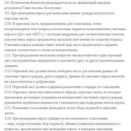
3.8. Полномочия Комиссии прекращаются после официальной передачи
Результаты и планы проверок
результатов Главе поселка Золотухино.
Стандарты муниципальных услуг
3.9. При проведении опроса для выявления мнения граждан используются
опросные листы.
Информация о состоянии защиты населения и территорий от
3.10. В опросном листе, предназначенном для голосования, точно
чрезвычайных ситуаций и пожарной безопасности
воспроизводятся текст вопроса и возможные варианты волеизъявления участника
опроса («ДА» или «НЕТ»), с пустыми квадратами для соответствующих отметок
Бюджет для граждан
или участнику опроса предлагается высказать свое мнение по существу вопроса.
Участники опроса граждан ставят любой знак около предлагаемого варианта
Антитеррор
ответа в соответствии со своим волеизъявлением.
3.11. При предложении нескольких вопросов они включаются в один опросный
Бюджет поселка Золотухино
лист, последовательно нумеруются и отделяются друг от друга горизонтальными
линиями.
Бюджет поселка на 2016 год
3.12. Опросный лист должен иметь свободное место для внесения данных об
участнике опроса граждан, даты и подписи. Данные об участнике опроса вносятся
Бюджет поселка на 2017 год
им самостоятельно и добровольно.
3.13. Опросный лист должен содержать разъяснение о порядке его заполнения.
Исполнение бюджета за 1 квартал
3.14. Опросные листы неустановленного образца, опросные листы, по которым
невозможно достоверно установить волеизъявление участников опроса граждан,
Исполнение бюджета за 1 полугодие
признаются недействительными и не учитываются при подведении итогов опроса.
Бюджет поселка на 2018 год
3.15. Поименное голосование проводится путем сбора подписей в опросных
листах.
Бюджет поселка на 2019 год
3.16. При проведении опроса граждан путем поименного голосования:
– лицо, осуществляющее сбор подписей, обязано ознакомить опрашиваемого с
Бюджет поселка на 2020 год
вопросом, предлагаемым при проведении опроса, и порядком заполнения