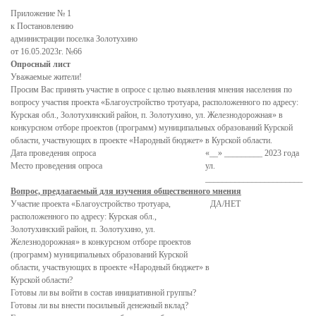
Подведомственные организации
Приложение № 1
к Постановлению
Структурные подразделения
администрации поселка Золотухино
от 16.05.2023г. №66
Перечень систем и реестров
Опросный лист
Уважаемые жители!
Сведения о СМИ
Просим Вас принять участие в опросе с целью выявления мнения населения по
Муниципальные закупки
вопросу участия проекта «Благоустройство тротуара, расположенного по адресу:
Курская обл., Золотухинский район, п. Золотухино, ул. Железнодорожная» в
График Приема
конкурсном отборе проектов (программ) муниципальных образований Курской
области, участвующих в проекте «Народный бюджет» в Курской области.
Защита населения и территорий от чрезвычайных ситуаций
Дата проведения опроса
«__» _________ 2023 года
Место проведения опроса
ул.
Профилактика коррупции и иных правонарушений
_______________________
Вопрос, предлагаемый для изучения общественного мнения
Общественный совет профилактики правонарушений в
Участие проекта «Благоустройство тротуара,
ДА/НЕТ
поселке Золотухино
расположенного по адресу: Курская обл.,
Золотухинский район, п. Золотухино, ул.
Нормотворческая деятельность
Железнодорожная» в конкурсном отборе проектов
(программ) муниципальных образований Курской
Администрация
области, участвующих в проекте «Народный бюджет» в
Курской области?
Проекты
Готовы ли вы войти в состав инициативной группы?
Готовы ли вы внести посильный денежный вклад?
Порядок обжалования нормативных правовых актов