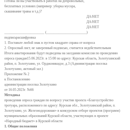
Готовы ли вы участвовать в работах на добровольных,
и иных решений
бесплатных условиях (например: уборка мусора,
скашивание травы и т.д.)?
Нормативные акты
ДА/НЕТ
Постановления
ДА/НЕТ
ДА/НЕТ
Распоряжения
_______________________ (_______________________)
подписьрасшифровка
Собрание депутатов
1. Поставьте любой знак в пустом квадрате справа от вопроса
2. Опросный лист, не заверенный подписью, считается недействительным
Порядок обжалования актов
Итоги анкетирования будут подведены на заседании комиссии по проведению
опроса граждан15.06.2023г. в 15:00 по адресу: Курская область, Золотухинский
Нормативные акты
район, п. Золотухино, ул. Орджоникидзе, д.3 (Администрация поселка
Золотухино, актовый зал.)
Проекты
Приложение № 2
к Постановлению
Муниципальные программы
администрации поселка Золотухино
от 16.05.2023г. №66
Противодействие коррупции
Методика
проведения опроса граждан по вопросу участия проекта «Благоустройство
Сведения о доходах, расходах, об имуществе и
тротуара, расположенного по адресу: Курская обл., Золотухинский район, п.
обязательствах имущественного характера
Золотухино, ул. Железнодорожная» в конкурсном отборе проектов (программ)
муниципальных образований Курской области, участвующих в проекте
Нормативные правовые акты в сфере противодействия
«Народный бюджет» в Курской области
коррупции
1. Общие положения