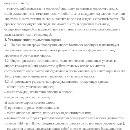
опросного листа;
Бюджет поселка на 2021 год
– голосующий записывает в опросный лист дату заполнения опросного листа,
свою фамилию, имя, отчество, ставит любой знак в квадрате под словом «за» или
Бюджет поселка на 2022 год
«против» в соответствии со своим волеизъявлением и здесь же расписывается. По
просьбе голосующего эти сведения может внести в опросный лист лицо,
Бюджет поселка на 2023 год
осуществляющее сбор подписей, но ставит знак в соответствующем квадрате и
расписывается сам голосующий.
Бюджет поселка на 2024 год
4. Установление результатов опроса
4.1. По окончании срока проведения опроса Комиссия обобщает и анализирует
Сведения о среднемесячной заработной плате руководителей, их
полученные данные и устанавливает результаты опроса, оформляя их в виде
заместителей, и главных бухгалтеров муниципальных учреждений
протокола о результатах опроса.
4.2. Опрос признается состоявшимся, если количество принявших участие в
опросе граждан и (или) количество действительных опросных листов
Малое и среднее предпринимательство
соответствует численности, определенной в постановлении администрации поселка
Золотухино как минимальная численность участников опроса.
Актуальная информация
4.3. В протоколе о результатах опроса указываются следующие данные:
– общее число участников опроса;
Нормативно-правовые акты
– число граждан, принявших участие в опросе;
Перечень имущества для передачи субъектам МСП
– одно из следующих решений;
а) признание опроса состоявшимся;
Субъекты малого и среднего предпринимательства (МСП)
б) признание опроса несостоявшимся
– число опросных листов, признанных недействительными;
– количественные характеристики волеизъявлений участников опроса (количество
Инвесторам
голосов «ДА» и «НЕТ», процент голосов, отданных за то или иное решение и др.);
– результаты опроса, представляющие собой мнение, выраженное большинством