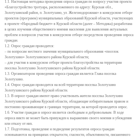
1.1. Настоящая методика проведения опроса граждан по вопросу участия проекта
Федеральное Законодательство
«Благоустройство тротуара, расположенного по адресу: Курская обл.,
Золотухинский район, п. Золотухино, ул. Железнодорожная» в конкурсном отборе
Законодательство Курской области
проектов (программ) муниципальных образований Курской области, участвующих
Нормативно правовые акты органов местного
в проекте «Народный бюджет» в Курской области (далее – Методика) разработана
в целях изучения общественного мнения населения для выявления актуальных
самоуправления поселка Золотухино
проблем и вопросов участия в конкурсном отборе посредством проведения опроса
Антикоррупционная экспертиза
граждан.
1.2. Опрос граждан проводится:
Формы документов, связанных с противодействием
– по вопросам местного значения муниципального образования «поселок
коррупции, для заполнения
Золотухино» Золотухинского района Курской области;
– для участия в конкурсном отборе проекта благоустройства на территории
Комиссия по соблюдению требований к служебному
поселка Золотухино Золотухинского района Курской области.
поведению государственных гражданских служащих и
1.3. Организатором проведения опроса граждан является Глава поселка
Золотухино.
урегулированию конфликта интересов
1.4. Опрос граждан проводится на всей территории поселка Золотухино
Методические материалы
Золотухинского района Курской области.
1.5. В опросе граждан имеют право участвовать жители поселка Золотухино
Обратная связь для сообщений о фактах коррупции
Золотухинского района Курской области, обладающие избирательным правом и
постоянно проживающие в границах территории, на которой проводится опрос.
Доклады, отчеты, обзоры
1.6. Участие граждан в опросе является свободным и добровольным. В ходе
опроса никто не может быть принужден к выражению своего мнения и убеждения
Работа с обращениями граждан
или отказу от них.
1.7. Подготовка, проведение и подведение результатов опроса граждан
Формы обращений,заявлений и иные документы
основываются на принципах открытости, гласности, объективности, письменного