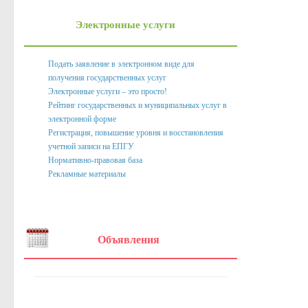
Нормативно правовые акты органов местного само
Электронные услуги
Антикоррупционная экспертиза
Формы документов, связанных с противодействием корру
Подать заявление в электронном виде для
получения государственных услуг
Комиссия по соблюдению требований к служебному пове
Электронные услуги – это просто!
Методические материалы
Рейтинг государственных и муниципальных услуг в
электронной форме
Обратная связь для сообщений о фактах коррупции
Регистрация, повышение уровня и восстановления
учетной записи на ЕПГУ
Доклады, отчеты, обзоры
Нормативно-правовая база
Рекламные материалы
Работа с обращениями граждан
Формы обращений,заявлений и иные документы
Написать обращение
Объявления
Графики приема и представителей организаций
Сведения о порядке приема граждан
Графики приёма граждан