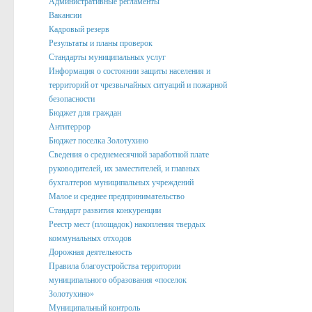
Административные регламенты
Вакансии
Подведомственные организации
Кадровый резерв
Структурные подразделения
Результаты и планы проверок
Стандарты муниципальных услуг
Перечень систем и реестров
Информация о состоянии защиты населения и
территорий от чрезвычайных ситуаций и пожарной
Сведения о СМИ
безопасности
Муниципальные закупки
Бюджет для граждан
Антитеррор
График Приема
Бюджет поселка Золотухино
Сведения о среднемесячной заработной плате
Защита населения и территорий от чрезвычайных ситуаций
руководителей, их заместителей, и главных
бухгалтеров муниципальных учреждений
Профилактика коррупции и иных правонарушений
Малое и среднее предпринимательство
Общественный совет профилактики правонарушений в по
Стандарт развития конкуренции
Реестр мест (площадок) накопления твердых
Нормотворческая деятельность
коммунальных отходов
Дорожная деятельность
Администрация
Правила благоустройства территории
Проекты
муниципального образования «поселок
Золотухино»
Порядок обжалования нормативных правовых акто
Муниципальный контроль