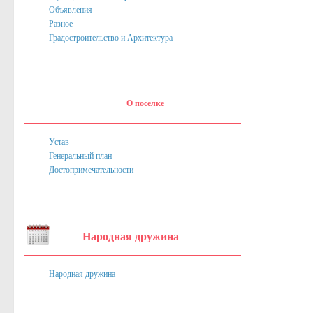
Объявления
Нормативные акты
Разное
Постановления
Градостроительство и Архитектура
Распоряжения
Собрание депутатов
О поселке
Порядок обжалования актов
Нормативные акты
Устав
Генеральный план
Проекты
Достопримечательности
Муниципальные программы
Противодействие коррупции
Сведения о доходах, расходах, об имуществе и обязател
Народная дружина
Нормативные правовые акты в сфере противодействия к
Народная дружина
Федеральное Законодательство
Законодательство Курской области