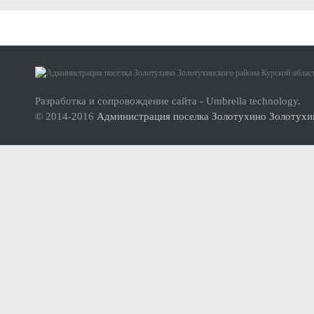
Малое и среднее предпринимательство
Актуальная информация
О проекте
Нормативно-правовые акты
Инструкция по использованию сайта
Перечень имущества для передачи субъектам МСП
Разработка и сопровождение сайта - Umbrella technology.
© 2014-2016
Администрация поселка Золотухино Золотухин
Субъекты малого и среднего предпринимательства (МСП
Инвесторам
Стандарт развития конкуренции
Реестр мест (площадок) накопления твердых коммунальных отхо
ФОРМИРОВАНИЕ ЭКОЛОГИЧЕСКОЙ КУЛЬТУРЫ НАСЕЛ
Дорожная деятельность
Правила благоустройства территории муниципального образова
Муниципальный контроль
Реестр объектов муниципального жилищного контроля