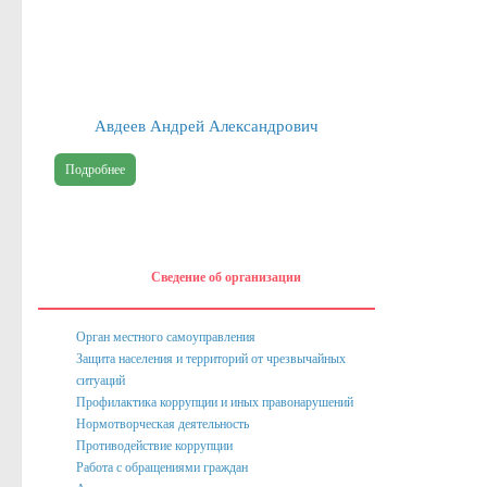
Публичные доклады
Информация филиала Федеральной кадастровой палаты росреест
Сведения об организации
Авдеев Андрей Александрович
Орган местного самоуправления
Подробнее
Собрание депутатов
Депутаты
Сведение о доходах депутатов
Сведение об организации
Полномочия, задачи и функции
Регламентирующие акты
Орган местного самоуправления
Защита населения и территорий от чрезвычайных
Администрация
ситуаций
Профилактика коррупции и иных правонарушений
Наименование и структура
Нормотворческая деятельность
Руководство
Противодействие коррупции
Работа с обращениями граждан
Полномочия. Задачи. Функции