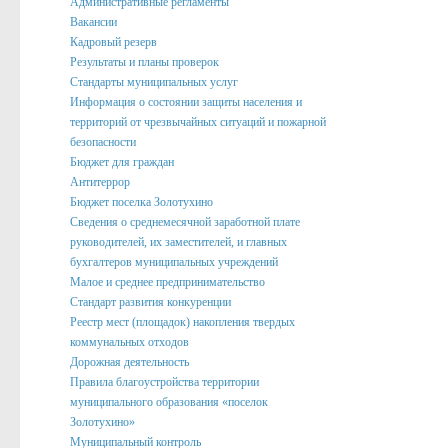
Административные регламенты
Вакансии
Подведомственные организации
Кадровый резерв
Структурные подразделения
Результаты и планы проверок
Стандарты муниципальных услуг
Перечень систем и реестров
Информация о состоянии защиты населения и
территорий от чрезвычайных ситуаций и пожарной
Сведения о СМИ
безопасности
Муниципальные закупки
Бюджет для граждан
Антитеррор
График Приема
Бюджет поселка Золотухино
Сведения о среднемесячной заработной плате
Защита населения и территорий от чрезвычайных ситуаций
руководителей, их заместителей, и главных
бухгалтеров муниципальных учреждений
Профилактика коррупции и иных правонарушений
Малое и среднее предпринимательство
Общественный совет профилактики правонарушений в по
Стандарт развития конкуренции
Реестр мест (площадок) накопления твердых
Нормотворческая деятельность
коммунальных отходов
Дорожная деятельность
Администрация
Правила благоустройства территории
Проекты
муниципального образования «поселок
Золотухино»
Порядок обжалования нормативных правовых акто
Муниципальный контроль