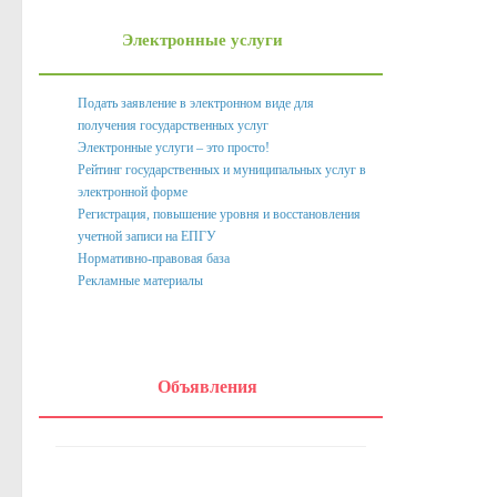
Нормативно правовые акты органов местного само
Электронные услуги
Антикоррупционная экспертиза
Формы документов, связанных с противодействием корру
Подать заявление в электронном виде для
получения государственных услуг
Комиссия по соблюдению требований к служебному пове
Электронные услуги – это просто!
Методические материалы
Рейтинг государственных и муниципальных услуг в
электронной форме
Обратная связь для сообщений о фактах коррупции
Регистрация, повышение уровня и восстановления
учетной записи на ЕПГУ
Доклады, отчеты, обзоры
Нормативно-правовая база
Рекламные материалы
Работа с обращениями граждан
Формы обращений,заявлений и иные документы
Написать обращение
Объявления
Графики приема и представителей организаций
Сведения о порядке приема граждан
Графики приёма граждан