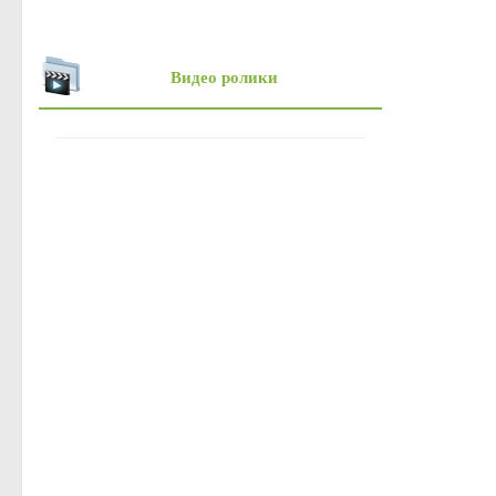
Онлайн-запись на прием
Вопрос-Ответ
Видео ролики
Административные регламенты
Регламенты
ТКМВ
Проекты
Фукнции
Вакансии
Кадровый резерв
Результаты и планы проверок
Стандарты муниципальных услуг
Информация о состоянии защиты населения и территорий от чр
Бюджет для граждан