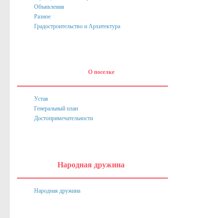
Объявления
Нормативные акты
Разное
Постановления
Градостроительство и Архитектура
Распоряжения
Собрание депутатов
О поселке
Порядок обжалования актов
Нормативные акты
Устав
Генеральный план
Проекты
Достопримечательности
Муниципальные программы
Противодействие коррупции
Сведения о доходах, расходах, об имуществе и обязател
Народная дружина
Нормативные правовые акты в сфере противодействия к
Народная дружина
Федеральное Законодательство
Законодательство Курской области