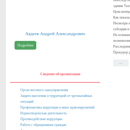
Впоследст
здания Таз
Публичные доклады
Цена контр
Как показал
Информация филиала Федеральной кадастровой палаты росреест
Несмотря н
Сведения об организации
субсидии и
Авдеев Андрей Александрович
На основан
Орган местного самоуправления
полномочия
Подробнее
Расследова
Собрание депутатов
Прокурор 
Депутаты
—
Сведение о доходах депутатов
Сведение об организации
Полномочия, задачи и функции
Регламентирующие акты
Орган местного самоуправления
Защита населения и территорий от чрезвычайных
Администрация
ситуаций
Профилактика коррупции и иных правонарушений
Наименование и структура
Нормотворческая деятельность
Руководство
Противодействие коррупции
Работа с обращениями граждан
Полномочия. Задачи. Функции