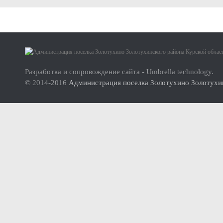
Малое и среднее предпринимательство
Актуальная информация
О проекте
Нормативно-правовые акты
Инструкция по использованию сайта
Перечень имущества для передачи субъектам МСП
Разработка и сопровождение сайта - Umbrella technology.
© 2014-2016
Администрация поселка Золотухино Золотухин
Субъекты малого и среднего предпринимательства (МСП
Инвесторам
Стандарт развития конкуренции
Реестр мест (площадок) накопления твердых коммунальных отхо
ФОРМИРОВАНИЕ ЭКОЛОГИЧЕСКОЙ КУЛЬТУРЫ НАСЕЛ
Дорожная деятельность
Правила благоустройства территории муниципального образова
Муниципальный контроль
Реестр объектов муниципального жилищного контроля