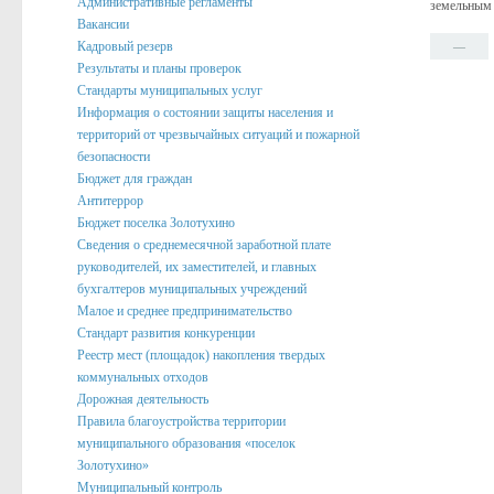
Административные регламенты
земельным 
Вакансии
Подведомственные организации
Кадровый резерв
—
Структурные подразделения
Результаты и планы проверок
Стандарты муниципальных услуг
Перечень систем и реестров
Информация о состоянии защиты населения и
территорий от чрезвычайных ситуаций и пожарной
Сведения о СМИ
безопасности
Муниципальные закупки
Бюджет для граждан
Антитеррор
График Приема
Бюджет поселка Золотухино
Сведения о среднемесячной заработной плате
Защита населения и территорий от чрезвычайных ситуаций
руководителей, их заместителей, и главных
бухгалтеров муниципальных учреждений
Профилактика коррупции и иных правонарушений
Малое и среднее предпринимательство
Общественный совет профилактики правонарушений в по
Стандарт развития конкуренции
Реестр мест (площадок) накопления твердых
Нормотворческая деятельность
коммунальных отходов
Дорожная деятельность
Администрация
Правила благоустройства территории
Проекты
муниципального образования «поселок
Золотухино»
Порядок обжалования нормативных правовых акто
Муниципальный контроль