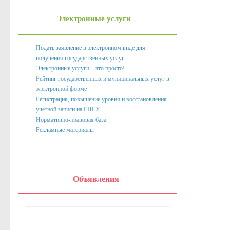
Нормативно правовые акты органов местного само
Электронные услуги
Антикоррупционная экспертиза
Формы документов, связанных с противодействием корру
Подать заявление в электронном виде для
получения государственных услуг
Комиссия по соблюдению требований к служебному пове
Электронные услуги – это просто!
Методические материалы
Рейтинг государственных и муниципальных услуг в
электронной форме
Обратная связь для сообщений о фактах коррупции
Регистрация, повышение уровня и восстановления
учетной записи на ЕПГУ
Доклады, отчеты, обзоры
Нормативно-правовая база
Рекламные материалы
Работа с обращениями граждан
Формы обращений,заявлений и иные документы
Написать обращение
Объявления
Графики приема и представителей организаций
Сведения о порядке приема граждан
Графики приёма граждан