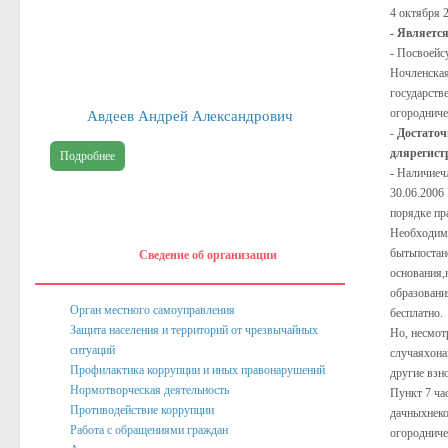
4 октября 
Публичные доклады
- Являетс
- Посвоейс
Информация филиала Федеральной кадастровой палаты росреест
Ночленская
государств
Сведения об организации
огородниче
Авдеев Андрей Александрович
-
Достаточ
Орган местного самоуправления
длярегист
Подробнее
Собрание депутатов
-
Наличиеч
30.06.2006
Депутаты
порядке пр
Необходимо
Сведение о доходах депутатов
бытьпостан
Сведение об организации
Полномочия, задачи и функции
основания
образовани
Регламентирующие акты
Орган местного самоуправления
бесплатно.
Защита населения и территорий от чрезвычайных
Но, несмот
Администрация
ситуаций
случаяхона
Профилактика коррупции и иных правонарушений
Наименование и структура
другие взно
Нормотворческая деятельность
Пункт 7 ча
Руководство
Противодействие коррупции
дачныхнеко
Работа с обращениями граждан
огородниче
Полномочия. Задачи. Функции