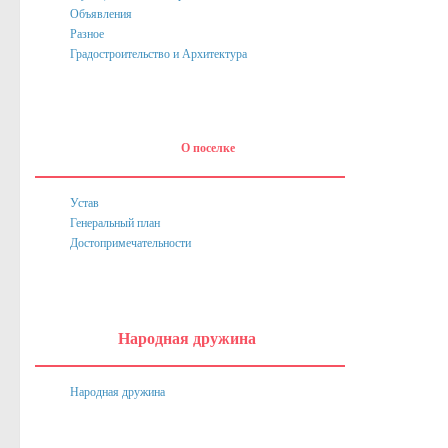
Объявления
Нормативные акты
Разное
Постановления
Градостроительство и Архитектура
Распоряжения
Собрание депутатов
О поселке
Порядок обжалования актов
Нормативные акты
Устав
Генеральный план
Проекты
Достопримечательности
Муниципальные программы
Противодействие коррупции
Сведения о доходах, расходах, об имуществе и обязател
Народная дружина
Нормативные правовые акты в сфере противодействия к
Народная дружина
Федеральное Законодательство
Законодательство Курской области