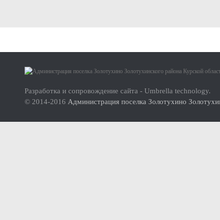
Малое и среднее предпринимательство
Актуальная информация
Нормативно-правовые акты
О проекте
Перечень имущества для передачи субъектам МСП
Инструкция по использованию сайта
Субъекты малого и среднего предпринимательства (МСП
Разработка и сопровождение сайта - Umbrella technology.
Инвесторам
© 2014-2016
Администрация поселка Золотухино Золотухин
Стандарт развития конкуренции
Реестр мест (площадок) накопления твердых коммунальных отхо
ФОРМИРОВАНИЕ ЭКОЛОГИЧЕСКОЙ КУЛЬТУРЫ НАСЕЛ
Дорожная деятельность
Правила благоустройства территории муниципального образова
Муниципальный контроль
Реестр объектов муниципального жилищного контроля