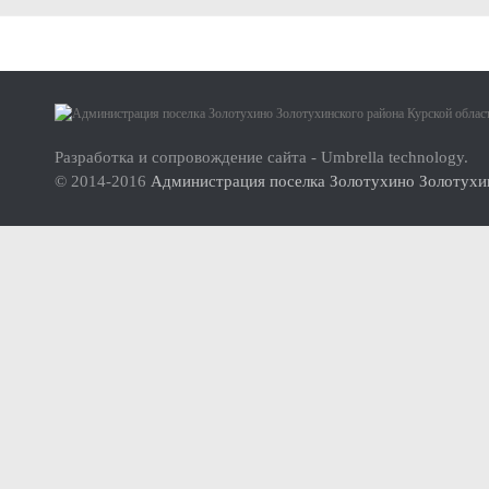
Малое и среднее предпринимательство
Актуальная информация
О проекте
Нормативно-правовые акты
Инструкция по использованию сайта
Перечень имущества для передачи субъектам МСП
Разработка и сопровождение сайта - Umbrella technology.
© 2014-2016
Администрация поселка Золотухино Золотухин
Субъекты малого и среднего предпринимательства (МСП
Инвесторам
Стандарт развития конкуренции
Реестр мест (площадок) накопления твердых коммунальных отхо
ФОРМИРОВАНИЕ ЭКОЛОГИЧЕСКОЙ КУЛЬТУРЫ НАСЕЛ
Дорожная деятельность
Правила благоустройства территории муниципального образова
Муниципальный контроль
Реестр объектов муниципального жилищного контроля