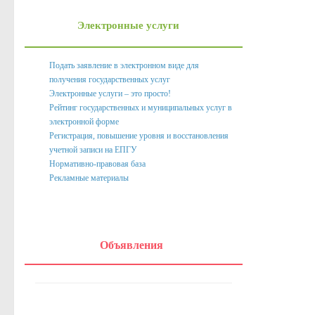
Нормативно правовые акты органов местного само
Электронные услуги
Антикоррупционная экспертиза
Формы документов, связанных с противодействием корру
Подать заявление в электронном виде для
получения государственных услуг
Комиссия по соблюдению требований к служебному пове
Электронные услуги – это просто!
Методические материалы
Рейтинг государственных и муниципальных услуг в
электронной форме
Обратная связь для сообщений о фактах коррупции
Регистрация, повышение уровня и восстановления
учетной записи на ЕПГУ
Доклады, отчеты, обзоры
Нормативно-правовая база
Рекламные материалы
Работа с обращениями граждан
Формы обращений,заявлений и иные документы
Написать обращение
Объявления
Графики приема и представителей организаций
Сведения о порядке приема граждан
Графики приёма граждан