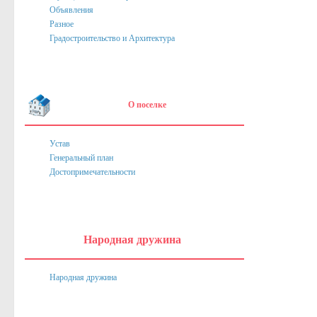
Объявления
Нормативные акты
Разное
Постановления
Градостроительство и Архитектура
Распоряжения
Собрание депутатов
О поселке
Порядок обжалования актов
Нормативные акты
Устав
Генеральный план
Проекты
Достопримечательности
Муниципальные программы
Противодействие коррупции
Сведения о доходах, расходах, об имуществе и обязател
Народная дружина
Нормативные правовые акты в сфере противодействия к
Народная дружина
Федеральное Законодательство
Законодательство Курской области