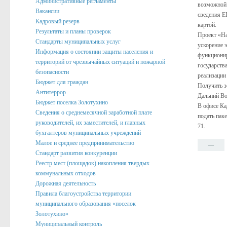
Административные регламенты
возможной 
Вакансии
Подведомственные организации
сведения Е
Кадровый резерв
картой.
Структурные подразделения
Результаты и планы проверок
Проект «На
Стандарты муниципальных услуг
ускорение 
Перечень систем и реестров
Информация о состоянии защиты населения и
функционир
территорий от чрезвычайных ситуаций и пожарной
Сведения о СМИ
государств
безопасности
реализации
Муниципальные закупки
Бюджет для граждан
Получить з
Антитеррор
Дальний Во
График Приема
Бюджет поселка Золотухино
В офисе Ка
Сведения о среднемесячной заработной плате
подать пак
Защита населения и территорий от чрезвычайных ситуаций
руководителей, их заместителей, и главных
71.
бухгалтеров муниципальных учреждений
Профилактика коррупции и иных правонарушений
Малое и среднее предпринимательство
—
Общественный совет профилактики правонарушений в по
Стандарт развития конкуренции
Реестр мест (площадок) накопления твердых
Нормотворческая деятельность
коммунальных отходов
Дорожная деятельность
Администрация
Правила благоустройства территории
Проекты
муниципального образования «поселок
Золотухино»
Порядок обжалования нормативных правовых акто
Муниципальный контроль