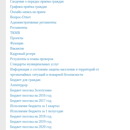
Сведения о порядке приема граждан
Нормативные акты
Графики приёма граждан
Онлайн-запись на прием
Постановления
Вопрос-Ответ
Административные регламенты
Распоряжения
Регламенты
ТКМВ
Собрание депутатов
Проекты
Фукнции
Порядок обжалования актов
Вакансии
Кадровый резерв
Нормативные акты
Результаты и планы проверок
Стандарты муниципальных услуг
Проекты
Информация о состоянии защиты населения и территорий от
чрезвычайных ситуаций и пожарной безопасности
Муниципальные программы
Бюджет для граждан
Антитеррор
Противодействие коррупции
Бюджет поселка Золотухино
Сведения о доходах, расходах, об имуществе и обязател
Бюджет поселка на 2016 год
Бюджет поселка на 2017 год
Нормативные правовые акты в сфере противодействия к
Исполнение бюджета за 1 квартал
Исполнение бюджета за 1 полугодие
Федеральное Законодательство
Бюджет поселка на 2018 год
Бюджет поселка на 2019 год
Законодательство Курской области
Бюджет поселка на 2020 год