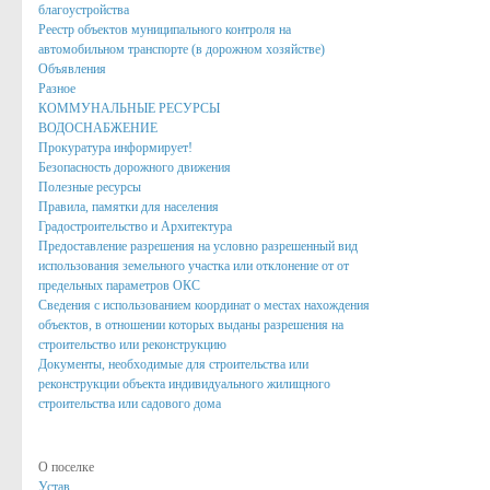
Онлайн-запись на прием
благоустройства
Реестр объектов муниципального контроля на
Вопрос-Ответ
автомобильном транспорте (в дорожном хозяйстве)
Объявления
Административные регламенты
Разное
КОММУНАЛЬНЫЕ РЕСУРСЫ
Регламенты
ВОДОСНАБЖЕНИЕ
Прокуратура информирует!
ТКМВ
Безопасность дорожного движения
Полезные ресурсы
Проекты
Правила, памятки для населения
Градостроительство и Архитектура
Фукнции
Предоставление разрешения на условно разрешенный вид
использования земельного участка или отклонение от от
Вакансии
предельных параметров ОКС
Сведения с использованием координат о местах нахождения
Кадровый резерв
объектов, в отношении которых выданы разрешения на
строительство или реконструкцию
Результаты и планы проверок
Документы, необходимые для строительства или
Стандарты муниципальных услуг
реконструкции объекта индивидуального жилищного
строительства или садового дома
Информация о состоянии защиты населения и территорий от чр
Бюджет для граждан
О поселке
Устав