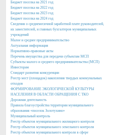
Бюджет поселка на 2021 год
Нормативно правовые акты органов местного само
Бюджет поселка на 2022 год
Бюджет поселка на 2023 год
Антикоррупционная экспертиза
Бюджет поселка на 2024 год
Сведения о среднемесячной заработной плате руководителей,
Формы документов, связанных с противодействием корру
их заместителей, и главных бухгалтеров муниципальных
учреждений
Комиссия по соблюдению требований к служебному пове
Малое и среднее предпринимательство
Методические материалы
Актуальная информация
Нормативно-правовые акты
Обратная связь для сообщений о фактах коррупции
Перечень имущества для передачи субъектам МСП
Субъекты малого и среднего предпринимательства (МСП)
Доклады, отчеты, обзоры
Инвесторам
Стандарт развития конкуренции
Работа с обращениями граждан
Реестр мест (площадок) накопления твердых коммунальных
отходов
Формы обращений,заявлений и иные документы
ФОРМИРОВАНИЕ ЭКОЛОГИЧЕСКОЙ КУЛЬТУРЫ
НАСЕЛЕНИЯ В ОБЛАСТИ ОБРАЩЕНИЯ С ТКО
Написать обращение
Дорожная деятельность
Правила благоустройства территории муниципального
Графики приема и представителей организаций
образования «поселок Золотухино»
Муниципальный контроль
Сведения о порядке приема граждан
Реестр объектов муниципального жилищного контроля
Реестр объектов муниципального земельного контроля
Графики приёма граждан
Реестр объектов муниципального контроля в сфере