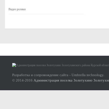
Малое и среднее предпринимательство
Видео ролики
Актуальная информация
Нормативно-правовые акты
Перечень имущества для передачи субъектам МСП
Субъекты малого и среднего предпринимательства (МСП
Инвесторам
Стандарт развития конкуренции
О проекте
Реестр мест (площадок) накопления твердых коммунальных отхо
Инструкция по использованию сайта
ФОРМИРОВАНИЕ ЭКОЛОГИЧЕСКОЙ КУЛЬТУРЫ НАСЕЛ
Разработка и сопровождение сайта - Umbrella technology.
© 2014-2016
Администрация поселка Золотухино Золотухин
Дорожная деятельность
Правила благоустройства территории муниципального образова
Муниципальный контроль
Реестр объектов муниципального жилищного контроля