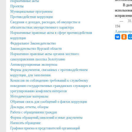
Нормативные акты
В дальнейш
Проекты
Подведомственные организации
использова
Муниципальные программы
исправлени
Противодействие коррупции
Структурные подразделения
—
31
Сведения о доходах, расходах, об имуществе и
194
обязательствах имущественного характера
Перечень систем и реестров
Администр
Нормативные правовые акты в сфере противодействия
Сведения о СМИ
коррупции
Федеральное Законодательство
Муниципальные закупки
Законодательство Курской области
Нормативно правовые акты органов местного
График Приема
самоуправления поселка Золотухино
Антикоррупционная экспертиза
Защита населения и территорий от чрезвычайных ситуаций
Формы документов, связанных с противодействием
коррупции, для заполнения
Профилактика коррупции и иных правонарушений
Комиссия по соблюдению требований к служебному
поведению государственных гражданских служащих и
Общественный совет профилактики правонарушений в по
урегулированию конфликта интересов
Методические материалы
Нормотворческая деятельность
Обратная связь для сообщений о фактах коррупции
Доклады, отчеты, обзоры
Администрация
Работа с обращениями граждан
Формы обращений,заявлений и иные документы
Проекты
Написать обращение
Порядок обжалования нормативных правовых акто
Графики приема и представителей организаций