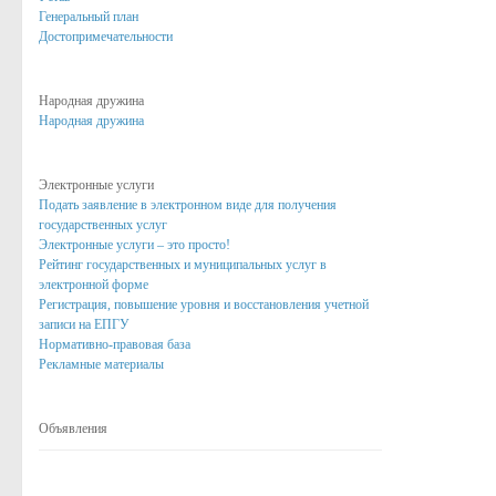
Антитеррор
Генеральный план
Достопримечательности
Бюджет поселка Золотухино
Бюджет поселка на 2016 год
Народная дружина
Бюджет поселка на 2017 год
Народная дружина
Исполнение бюджета за 1 квартал
Электронные услуги
Исполнение бюджета за 1 полугодие
Подать заявление в электронном виде для получения
государственных услуг
Бюджет поселка на 2018 год
Электронные услуги – это просто!
Рейтинг государственных и муниципальных услуг в
Бюджет поселка на 2019 год
электронной форме
Бюджет поселка на 2020 год
Регистрация, повышение уровня и восстановления учетной
записи на ЕПГУ
Бюджет поселка на 2021 год
Нормативно-правовая база
Рекламные материалы
Бюджет поселка на 2022 год
Бюджет поселка на 2023 год
Объявления
Бюджет поселка на 2024 год
Сведения о среднемесячной заработной плате руководителей, их