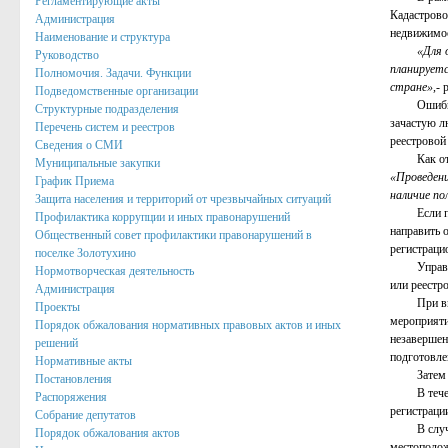
Регламентирующие акты
Кадастрово
Администрация
Публичные доклады
недвижимос
Наименование и структура
«Для 
Руководство
Информация филиала Федеральной кадастровой палаты росреест
планируетс
Полномочия. Задачи. Функции
стране
»,
-
р
Подведомственные организации
Сведения об организации
Ошибки в Е
Структурные подразделения
зачастую л
Перечень систем и реестров
Орган местного самоуправления
реестровой
Сведения о СМИ
Как отмет
Муниципальные закупки
Собрание депутатов
«Проведени
График Приема
наличие по
Защита населения и территорий от чрезвычайных ситуаций
Депутаты
Если право
Профилактика коррупции и иных правонарушений
направить 
Сведение о доходах депутатов
Общественный совет профилактики правонарушений в
регистраци
поселке Золотухино
Управление
Полномочия, задачи и функции
Нормотворческая деятельность
или реестр
Администрация
Регламентирующие акты
При выявл
Проекты
мероприяти
Порядок обжалования нормативных правовых актов и иных
Администрация
незавершен
решений
подготовле
Нормативные акты
Наименование и структура
Затем Роср
Постановления
В течение 
Распоряжения
Руководство
регистраци
Собрание депутатов
В случае н
Порядок обжалования актов
Полномочия. Задачи. Функции
местополож