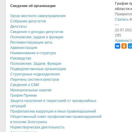
График п
Сведение об организации
области н
Прикрепл
Орган местного самоуправления
Скачать
4
Собрание депутатов
—
Депутаты
22.07.202
Сведение о доходах депутатов
295
Полномочия, задачи и функции
Админист
Регламентирующие акты
Администрация
Наименование и структура
Руководство
Полномочия. Задачи. Функции
Подведомственные организации
Структурные подразделения
Перечень систем и реестров
Сведения о СМИ
Муниципальные закупки
График Приема
Защита населения и территорий от чрезвычайных
ситуаций
Профилактика коррупции и иных правонарушений
Общественный совет профилактики правонарушений
в поселке Золотухино
Нормотворческая деятельность