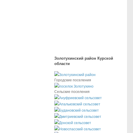
Золотухинский район Курской
области
Золотухинский район
Городские поселения
поселок Золотухино
Сельские поселения
Ануфриевский сельсовет
Апальковский сельсовет
Будановский сельсовет
Дмитриевский сельсовет
Донской сельсовет
Новоспасский сельсовет