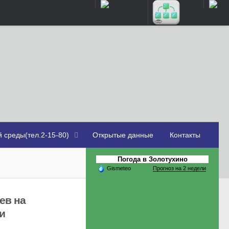
 среды(тел.2-15-80)
Открытые данные
Контакты
Погода в Золотухино
Gismeteo
Прогноз на 2 недели
о района Курской области
ев на
и