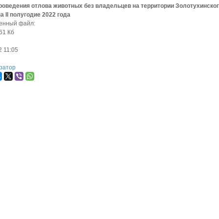
роведения отлова животных без владельцев на территории Золотухинског
а II полугодие 2022 года
енный файл:
61 Кб
2
11:05
ратор