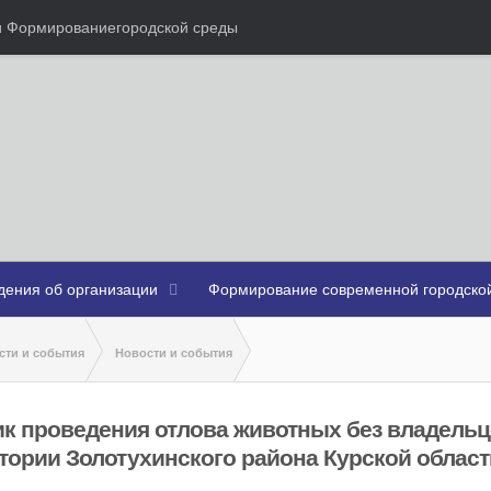
ми Формированиегородской среды
дения об организации
Формирование современной городской
сти и события
Новости и события
ик проведения отлова животных без владельцев на территории Золотухинског
к проведения отлова животных без владельц
тории Золотухинского района Курской област