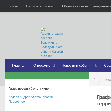
Войти
Написать письмо
Обратная связь с граждана
.
Главная
О поселке
Новости и события
Све
Ново
Глава поселка Золотухино
Граф
Графи
Авдеев Андрей Александрович
Подробнее
терри