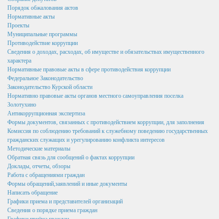
и иных решений
Порядок обжалования актов
Нормативные акты
Нормативные акты
Проекты
Муниципальные программы
Постановления
Противодействие коррупции
Сведения о доходах, расходах, об имуществе и обязательствах имущественного
Распоряжения
характера
Нормативные правовые акты в сфере противодействия коррупции
Собрание депутатов
Федеральное Законодательство
Порядок обжалования актов
Законодательство Курской области
Нормативно правовые акты органов местного самоуправления поселка
Нормативные акты
Золотухино
Антикоррупционная экспертиза
Проекты
Формы документов, связанных с противодействием коррупции, для заполнения
Комиссия по соблюдению требований к служебному поведению государственных
Муниципальные программы
гражданских служащих и урегулированию конфликта интересов
Методические материалы
Противодействие коррупции
Обратная связь для сообщений о фактах коррупции
Доклады, отчеты, обзоры
Сведения о доходах, расходах, об имуществе и
Работа с обращениями граждан
обязательствах имущественного характера
Формы обращений,заявлений и иные документы
Написать обращение
Нормативные правовые акты в сфере противодействия
Графики приема и представителей организаций
коррупции
Сведения о порядке приема граждан