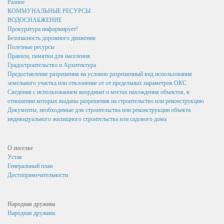
Разное
Результаты и планы проверок
КОММУНАЛЬНЫЕ РЕСУРСЫ
ВОДОСНАБЖЕНИЕ
Стандарты муниципальных услуг
Прокуратура информирует!
Безопасность дорожного движения
Информация о состоянии защиты населения и территорий от
Полезные ресурсы
чрезвычайных ситуаций и пожарной безопасности
Правила, памятки для населения
Градостроительство и Архитектура
Бюджет для граждан
Предоставление разрешения на условно разрешенный вид использования
Антитеррор
земельного участка или отклонение от от предельных параметров ОКС
Сведения с использованием координат о местах нахождения объектов, в
Бюджет поселка Золотухино
отношении которых выданы разрешения на строительство или реконструкцию
Документы, необходимые для строительства или реконструкции объекта
Бюджет поселка на 2016 год
индивидуального жилищного строительства или садового дома
Бюджет поселка на 2017 год
О поселке
Исполнение бюджета за 1 квартал
Устав
Генеральный план
Исполнение бюджета за 1 полугодие
Достопримечательности
Бюджет поселка на 2018 год
Бюджет поселка на 2019 год
Народная дружина
Народная дружина
Бюджет поселка на 2020 год