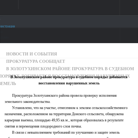
.
Войти
Написать письмо
Обратная связь с гражданами Формированиегородской
Главная
среды
НОВОСТИ И СОБЫТИЯ
О поселке
ПРОКУРАТУРА СООБЩАЕТ
В Золотухинском районе прокуратура в судебном порядке добивается
В ЗОЛОТУХИНСКОМ РАЙОНЕ ПРОКУРАТУРА В СУДЕБНОМ
восстановления нарушенных земель
Устав
ПОРЯДКЕ ДОБИВАЕТСЯ ВОССТАНОВЛЕНИЯ НАРУШЕННЫХ
В Золотухинском районе прокуратура в судебном порядке добивается
Генеральный план
восстановления нарушенных земель
ЗЕМЕЛЬ
Достопримечательности
Прокуратура Золотухинского района провела проверку исполнения
земельного законодательства.
Новости и события
Установлено, что на участке, отнесенном к землям сельскохозяйственного
назначения, расположенном на территории Донского сельсовета, обнаружена
Новости и события
карьерная выемка, площадью 49,95 кв.м., которая образовалась в результате
Прокуратура сообщает
снятия и перемещения плодородного слоя почвы.
В связи с невыполнением требований по улучшению и защите земель
Публичные доклады