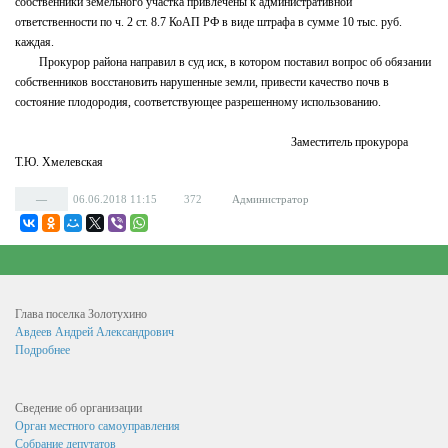
собственники земельного участка привлечены к административной
ответственности по ч. 2 ст. 8.7 КоАП РФ в виде штрафа в сумме 10 тыс. руб.
Информация филиала Федеральной кадастровой палаты
каждая.
росреестра по Курской области
Прокурор района направил в суд иск, в котором поставил вопрос об обязании
Сведения об организации
собственников восстановить нарушенные земли, привести качество почв в
состояние плодородия, соответствующее разрешенному использованию.
Орган местного самоуправления
Заместитель прокурора
Собрание депутатов
Т.Ю. Хмелевская
Депутаты
—
06.06.2018
11:15
372
Администратор
Сведение о доходах депутатов
Полномочия, задачи и функции
Регламентирующие акты
Глава поселка Золотухино
Администрация
Авдеев Андрей Александрович
Подробнее
Наименование и структура
Руководство
Сведение об организации
Полномочия. Задачи. Функции
Орган местного самоуправления
Собрание депутатов