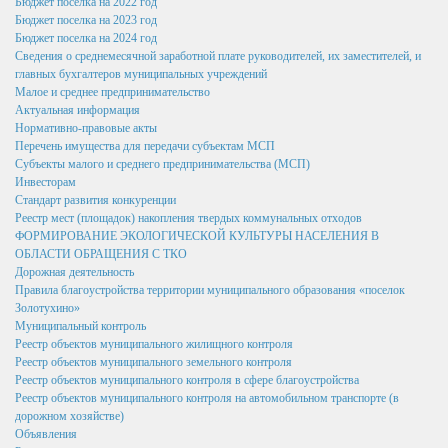
Бюджет поселка на 2022 год
Написать обращение
Бюджет поселка на 2023 год
Бюджет поселка на 2024 год
Графики приема и представителей организаций
Сведения о среднемесячной заработной плате руководителей, их заместителей, и
главных бухгалтеров муниципальных учреждений
Сведения о порядке приема граждан
Малое и среднее предпринимательство
Актуальная информация
Графики приёма граждан
Нормативно-правовые акты
Перечень имущества для передачи субъектам МСП
Онлайн-запись на прием
Субъекты малого и среднего предпринимательства (МСП)
Инвесторам
Вопрос-Ответ
Стандарт развития конкуренции
Реестр мест (площадок) накопления твердых коммунальных отходов
Административные регламенты
ФОРМИРОВАНИЕ ЭКОЛОГИЧЕСКОЙ КУЛЬТУРЫ НАСЕЛЕНИЯ В
Регламенты
ОБЛАСТИ ОБРАЩЕНИЯ С ТКО
Дорожная деятельность
ТКМВ
Правила благоустройства территории муниципального образования «поселок
Золотухино»
Проекты
Муниципальный контроль
Реестр объектов муниципального жилищного контроля
Фукнции
Реестр объектов муниципального земельного контроля
Реестр объектов муниципального контроля в сфере благоустройства
Вакансии
Реестр объектов муниципального контроля на автомобильном транспорте (в
дорожном хозяйстве)
Кадровый резерв
Объявления