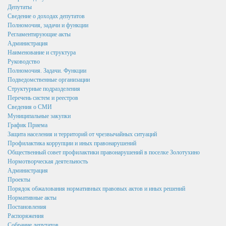
Подведомственные организации
Депутаты
Сведение о доходах депутатов
Структурные подразделения
Полномочия, задачи и функции
Регламентирующие акты
Перечень систем и реестров
Администрация
Наименование и структура
Сведения о СМИ
Руководство
Полномочия. Задачи. Функции
Муниципальные закупки
Подведомственные организации
Структурные подразделения
График Приема
Перечень систем и реестров
Сведения о СМИ
Защита населения и территорий от чрезвычайных ситуаций
Муниципальные закупки
Профилактика коррупции и иных правонарушений
График Приема
Защита населения и территорий от чрезвычайных ситуаций
Общественный совет профилактики правонарушений в
Профилактика коррупции и иных правонарушений
поселке Золотухино
Общественный совет профилактики правонарушений в поселке Золотухино
Нормотворческая деятельность
Нормотворческая деятельность
Администрация
Проекты
Администрация
Порядок обжалования нормативных правовых актов и иных решений
Нормативные акты
Проекты
Постановления
Распоряжения
Порядок обжалования нормативных правовых актов
Собрание депутатов