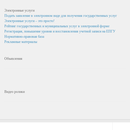
Бюджет поселка на 2021 год
Электронные услуги
Подать заявление в электронном виде для получения государственных услуг
Бюджет поселка на 2022 год
Электронные услуги – это просто!
Рейтинг государственных и муниципальных услуг в электронной форме
Бюджет поселка на 2023 год
Регистрация, повышение уровня и восстановления учетной записи на ЕПГУ
Бюджет поселка на 2024 год
Нормативно-правовая база
Рекламные материалы
Сведения о среднемесячной заработной плате руководителей, их
заместителей, и главных бухгалтеров муниципальных учреждений
Объявления
Малое и среднее предпринимательство
Актуальная информация
Нормативно-правовые акты
Видео ролики
Перечень имущества для передачи субъектам МСП
Субъекты малого и среднего предпринимательства (МСП)
Инвесторам