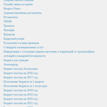
Графики приёма граждан
Федеральное Законодательство
Онлайн-запись на прием
Вопрос-Ответ
Законодательство Курской области
Административные регламенты
Регламенты
Нормативно правовые акты органов местного
ТКМВ
самоуправления поселка Золотухино
Проекты
Фукнции
Антикоррупционная экспертиза
Вакансии
Кадровый резерв
Формы документов, связанных с противодействием
Результаты и планы проверок
коррупции, для заполнения
Стандарты муниципальных услуг
Информация о состоянии защиты населения и территорий от чрезвычайных
Комиссия по соблюдению требований к служебному
ситуаций и пожарной безопасности
поведению государственных гражданских служащих и
Бюджет для граждан
урегулированию конфликта интересов
Антитеррор
Бюджет поселка Золотухино
Методические материалы
Бюджет поселка на 2016 год
Бюджет поселка на 2017 год
Обратная связь для сообщений о фактах коррупции
Исполнение бюджета за 1 квартал
Исполнение бюджета за 1 полугодие
Доклады, отчеты, обзоры
Бюджет поселка на 2018 год
Работа с обращениями граждан
Бюджет поселка на 2019 год
Бюджет поселка на 2020 год
Формы обращений,заявлений и иные документы
Бюджет поселка на 2021 год