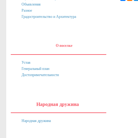
Объявления
Нормативные акты
Разное
Постановления
Градостроительство и Архитектура
Распоряжения
Собрание депутатов
О поселке
Порядок обжалования актов
Нормативные акты
Устав
Генеральный план
Проекты
Достопримечательности
Муниципальные программы
Противодействие коррупции
Сведения о доходах, расходах, об имуществе и обязател
Народная дружина
Нормативные правовые акты в сфере противодействия к
Народная дружина
Федеральное Законодательство
Законодательство Курской области