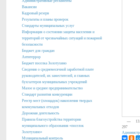
Административные регламенты
Вакансии
Подведомственные организации
Кадровый резерв
Структурные подразделения
Результаты и планы проверок
Стандарты муниципальных услуг
Перечень систем и реестров
Информация о состоянии защиты населения и
территорий от чрезвычайных ситуаций и пожарной
Сведения о СМИ
безопасности
Муниципальные закупки
Бюджет для граждан
Антитеррор
График Приема
Бюджет поселка Золотухино
Сведения о среднемесячной заработной плате
Защита населения и территорий от чрезвычайных ситуаций
руководителей, их заместителей, и главных
бухгалтеров муниципальных учреждений
Профилактика коррупции и иных правонарушений
Малое и среднее предпринимательство
Общественный совет профилактики правонарушений в по
Стандарт развития конкуренции
Реестр мест (площадок) накопления твердых
Нормотворческая деятельность
коммунальных отходов
Дорожная деятельность
Администрация
Правила благоустройства территории
—
13
Проекты
муниципального образования «поселок
297
Золотухино»
Администр
Порядок обжалования нормативных правовых акто
Муниципальный контроль