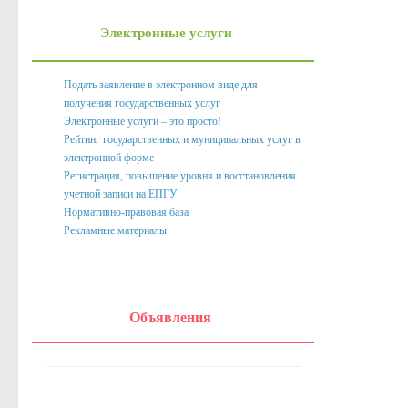
Нормативно правовые акты органов местного само
Электронные услуги
Антикоррупционная экспертиза
Формы документов, связанных с противодействием корру
Подать заявление в электронном виде для
получения государственных услуг
Комиссия по соблюдению требований к служебному пове
Электронные услуги – это просто!
Методические материалы
Рейтинг государственных и муниципальных услуг в
электронной форме
Обратная связь для сообщений о фактах коррупции
Регистрация, повышение уровня и восстановления
учетной записи на ЕПГУ
Доклады, отчеты, обзоры
Нормативно-правовая база
Рекламные материалы
Работа с обращениями граждан
Формы обращений,заявлений и иные документы
Написать обращение
Объявления
Графики приема и представителей организаций
Сведения о порядке приема граждан
Графики приёма граждан