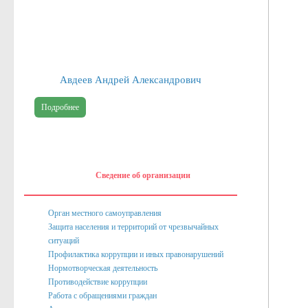
Публичные доклады
Информация филиала Федеральной кадастровой палаты росреест
Сведения об организации
Авдеев Андрей Александрович
Орган местного самоуправления
Подробнее
Собрание депутатов
Депутаты
Сведение о доходах депутатов
Сведение об организации
Полномочия, задачи и функции
Регламентирующие акты
Орган местного самоуправления
Защита населения и территорий от чрезвычайных
Администрация
ситуаций
Профилактика коррупции и иных правонарушений
Наименование и структура
Нормотворческая деятельность
Руководство
Противодействие коррупции
Работа с обращениями граждан
Полномочия. Задачи. Функции