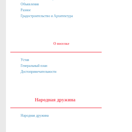
Объявления
Нормативные акты
Разное
Постановления
Градостроительство и Архитектура
Распоряжения
Собрание депутатов
О поселке
Порядок обжалования актов
Нормативные акты
Устав
Генеральный план
Проекты
Достопримечательности
Муниципальные программы
Противодействие коррупции
Сведения о доходах, расходах, об имуществе и обязател
Народная дружина
Нормативные правовые акты в сфере противодействия к
Народная дружина
Федеральное Законодательство
Законодательство Курской области