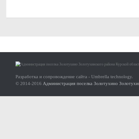
Малое и среднее предпринимательство
Актуальная информация
Нормативно-правовые акты
Перечень имущества для передачи субъектам МСП
Субъекты малого и среднего предпринимательства (МСП
О проекте
Инвесторам
Инструкция по использованию сайта
Стандарт развития конкуренции
Разработка и сопровождение сайта - Umbrella technology.
© 2014-2016
Администрация поселка Золотухино Золотухин
Реестр мест (площадок) накопления твердых коммунальных отхо
ФОРМИРОВАНИЕ ЭКОЛОГИЧЕСКОЙ КУЛЬТУРЫ НАСЕЛ
Дорожная деятельность
Правила благоустройства территории муниципального образова
Муниципальный контроль
Реестр объектов муниципального жилищного контроля