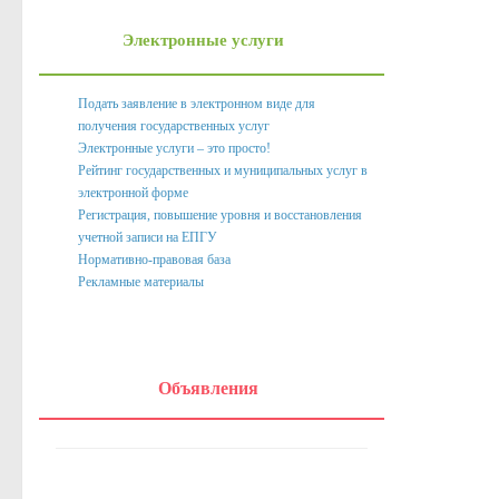
Нормативно правовые акты органов местного само
Электронные услуги
Антикоррупционная экспертиза
Формы документов, связанных с противодействием корру
Подать заявление в электронном виде для
получения государственных услуг
Комиссия по соблюдению требований к служебному пове
Электронные услуги – это просто!
Методические материалы
Рейтинг государственных и муниципальных услуг в
электронной форме
Обратная связь для сообщений о фактах коррупции
Регистрация, повышение уровня и восстановления
учетной записи на ЕПГУ
Доклады, отчеты, обзоры
Нормативно-правовая база
Рекламные материалы
Работа с обращениями граждан
Формы обращений,заявлений и иные документы
Написать обращение
Объявления
Графики приема и представителей организаций
Сведения о порядке приема граждан
Графики приёма граждан