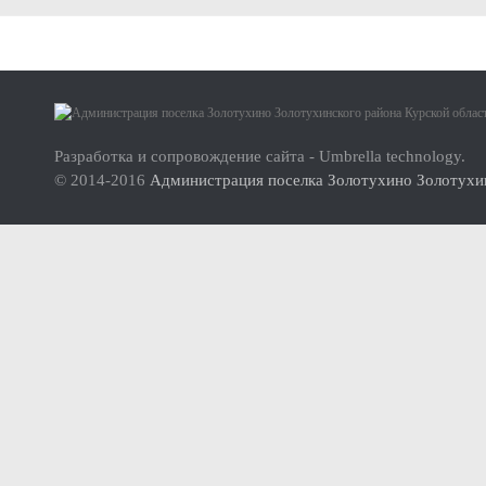
Малое и среднее предпринимательство
Актуальная информация
О проекте
Нормативно-правовые акты
Инструкция по использованию сайта
Перечень имущества для передачи субъектам МСП
Разработка и сопровождение сайта - Umbrella technology.
© 2014-2016
Администрация поселка Золотухино Золотухин
Субъекты малого и среднего предпринимательства (МСП
Инвесторам
Стандарт развития конкуренции
Реестр мест (площадок) накопления твердых коммунальных отхо
ФОРМИРОВАНИЕ ЭКОЛОГИЧЕСКОЙ КУЛЬТУРЫ НАСЕЛ
Дорожная деятельность
Правила благоустройства территории муниципального образова
Муниципальный контроль
Реестр объектов муниципального жилищного контроля