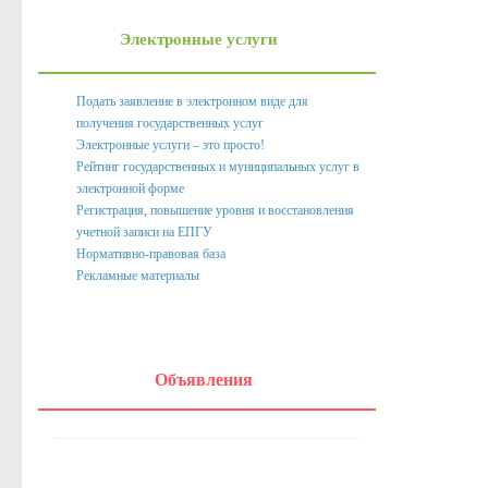
Нормативно правовые акты органов местного само
Электронные услуги
Антикоррупционная экспертиза
Формы документов, связанных с противодействием корру
Подать заявление в электронном виде для
получения государственных услуг
Комиссия по соблюдению требований к служебному пове
Электронные услуги – это просто!
Методические материалы
Рейтинг государственных и муниципальных услуг в
электронной форме
Обратная связь для сообщений о фактах коррупции
Регистрация, повышение уровня и восстановления
учетной записи на ЕПГУ
Доклады, отчеты, обзоры
Нормативно-правовая база
Рекламные материалы
Работа с обращениями граждан
Формы обращений,заявлений и иные документы
Написать обращение
Объявления
Графики приема и представителей организаций
Сведения о порядке приема граждан
Графики приёма граждан