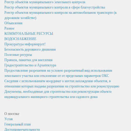
Реестр объектов муниципального земельного контроля
Стандарт развития конкуренции
Реестр объектов муниципального контроля в сфере благоустройства
Реестр объектов муниципального контроля на автомобильном транспорте (в
Реестр мест (площадок) накопления твердых коммунальных
дорожном хозяйстве)
отходов
Объявления
ФОРМИРОВАНИЕ ЭКОЛОГИЧЕСКОЙ КУЛЬТУРЫ
Разное
КОММУНАЛЬНЫЕ РЕСУРСЫ
НАСЕЛЕНИЯ В ОБЛАСТИ ОБРАЩЕНИЯ С ТКО
ВОДОСНАБЖЕНИЕ
Прокуратура информирует!
Дорожная деятельность
Безопасность дорожного движения
Правила благоустройства территории муниципального
Полезные ресурсы
Правила, памятки для населения
образования «поселок Золотухино»
Градостроительство и Архитектура
Муниципальный контроль
Предоставление разрешения на условно разрешенный вид использования
земельного участка или отклонение от от предельных параметров ОКС
Реестр объектов муниципального жилищного контроля
Сведения с использованием координат о местах нахождения объектов, в
отношении которых выданы разрешения на строительство или реконструкцию
Реестр объектов муниципального земельного контроля
Документы, необходимые для строительства или реконструкции объекта
индивидуального жилищного строительства или садового дома
Реестр объектов муниципального контроля в сфере
благоустройства
О поселке
Реестр объектов муниципального контроля на
Устав
автомобильном транспорте (в дорожном хозяйстве)
Генеральный план
Достопримечательности