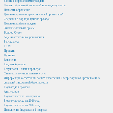
Работа с обращениями граждан
Результаты и планы проверок
Формы обращений,заявлений и иные документы
Написать обращение
Стандарты муниципальных услуг
Графики приема и представителей организаций
Сведения о порядке приема граждан
Информация о состоянии защиты населения и территорий от
Графики приёма граждан
чрезвычайных ситуаций и пожарной безопасности
Онлайн-запись на прием
Вопрос-Ответ
Бюджет для граждан
Административные регламенты
Регламенты
Антитеррор
ТКМВ
Бюджет поселка Золотухино
Проекты
Фукнции
Бюджет поселка на 2016 год
Вакансии
Кадровый резерв
Бюджет поселка на 2017 год
Результаты и планы проверок
Стандарты муниципальных услуг
Исполнение бюджета за 1 квартал
Информация о состоянии защиты населения и территорий от чрезвычайных
ситуаций и пожарной безопасности
Исполнение бюджета за 1 полугодие
Бюджет для граждан
Антитеррор
Бюджет поселка на 2018 год
Бюджет поселка Золотухино
Бюджет поселка на 2016 год
Бюджет поселка на 2019 год
Бюджет поселка на 2017 год
Исполнение бюджета за 1 квартал
Бюджет поселка на 2020 год