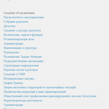
Федеральное Законодательство
Законодательство Курской области
Сведение об организации
Орган местного самоуправления
Нормативно правовые акты органов местного
Собрание депутатов
самоуправления поселка Золотухино
Депутаты
Сведение о доходах депутатов
Антикоррупционная экспертиза
Полномочия, задачи и функции
Регламентирующие акты
Формы документов, связанных с противодействием
Администрация
коррупции, для заполнения
Наименование и структура
Руководство
Комиссия по соблюдению требований к служебному
Полномочия. Задачи. Функции
поведению государственных гражданских служащих и
Подведомственные организации
урегулированию конфликта интересов
Структурные подразделения
Перечень систем и реестров
Методические материалы
Сведения о СМИ
Муниципальные закупки
Обратная связь для сообщений о фактах коррупции
График Приема
Защита населения и территорий от чрезвычайных ситуаций
Доклады, отчеты, обзоры
Профилактика коррупции и иных правонарушений
Общественный совет профилактики правонарушений в поселке Золотухино
Работа с обращениями граждан
Нормотворческая деятельность
Формы обращений,заявлений и иные документы
Администрация