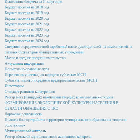
Исполнение бюджета за 1 полугодие
Бюджет поселка на 2021 год
Бюджет поселка на 2018 год
Бюджет поселка на 2019 год
Бюджет поселка на 2022 год
Бюджет поселка на 2020 год
Бюджет поселка на 2021 год
Бюджет поселка на 2023 год
Бюджет поселка на 2022 год
Бюджет поселка на 2023 год
Бюджет поселка на 2024 год
Бюджет поселка на 2024 год
Сведения о среднемесячной заработной плате руководителей, их заместителей, и
Сведения о среднемесячной заработной плате руководителей, их
главных бухгалтеров муниципальных учреждений
заместителей, и главных бухгалтеров муниципальных учреждений
Малое и среднее предпринимательство
Актуальная информация
Нормативно-правовые акты
Малое и среднее предпринимательство
Перечень имущества для передачи субъектам МСП
Субъекты малого и среднего предпринимательства (МСП)
Актуальная информация
Инвесторам
Стандарт развития конкуренции
Нормативно-правовые акты
Реестр мест (площадок) накопления твердых коммунальных отходов
ФОРМИРОВАНИЕ ЭКОЛОГИЧЕСКОЙ КУЛЬТУРЫ НАСЕЛЕНИЯ В
Перечень имущества для передачи субъектам МСП
ОБЛАСТИ ОБРАЩЕНИЯ С ТКО
Дорожная деятельность
Субъекты малого и среднего предпринимательства (МСП)
Правила благоустройства территории муниципального образования «поселок
Золотухино»
Муниципальный контроль
Инвесторам
Реестр объектов муниципального жилищного контроля