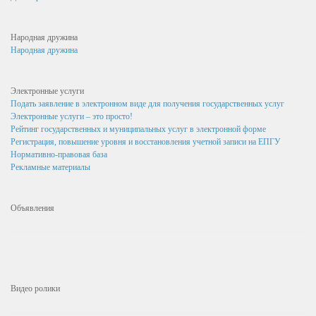
Объявления
Разное
Народная дружина
КОММУНАЛЬНЫЕ РЕСУРСЫ
Народная дружина
ВОДОСНАБЖЕНИЕ
Электронные услуги
Прокуратура информирует!
Подать заявление в электронном виде для получения государственных услуг
Электронные услуги – это просто!
Безопасность дорожного движения
Рейтинг государственных и муниципальных услуг в электронной форме
Регистрация, повышение уровня и восстановления учетной записи на ЕПГУ
Полезные ресурсы
Нормативно-правовая база
Рекламные материалы
Правила, памятки для населения
Градостроительство и Архитектура
Объявления
Предоставление разрешения на условно разрешенный вид
использования земельного участка или отклонение от от
предельных параметров ОКС
Сведения с использованием координат о местах
нахождения объектов, в отношении которых выданы
Видео ролики
разрешения на строительство или реконструкцию