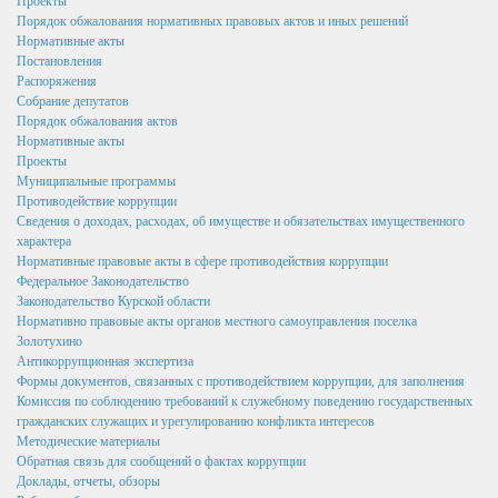
Проекты
Написать обращение
Порядок обжалования нормативных правовых актов и иных решений
Нормативные акты
Графики приема и представителей организаций
Постановления
Распоряжения
Сведения о порядке приема граждан
Собрание депутатов
Порядок обжалования актов
Графики приёма граждан
Нормативные акты
Проекты
Онлайн-запись на прием
Муниципальные программы
Противодействие коррупции
Вопрос-Ответ
Сведения о доходах, расходах, об имуществе и обязательствах имущественного
характера
Административные регламенты
Нормативные правовые акты в сфере противодействия коррупции
Регламенты
Федеральное Законодательство
Законодательство Курской области
ТКМВ
Нормативно правовые акты органов местного самоуправления поселка
Золотухино
Проекты
Антикоррупционная экспертиза
Формы документов, связанных с противодействием коррупции, для заполнения
Фукнции
Комиссия по соблюдению требований к служебному поведению государственных
гражданских служащих и урегулированию конфликта интересов
Вакансии
Методические материалы
Обратная связь для сообщений о фактах коррупции
Кадровый резерв
Доклады, отчеты, обзоры