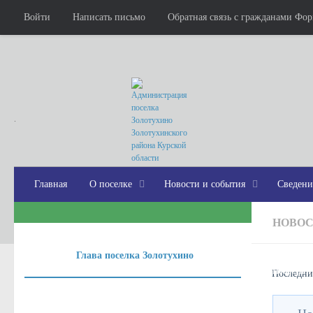
Войти
Написать письмо
Обратная связь с гражданами Фо
.
Главная
О поселке
Новости и события
Сведени
НОВОС
Глава поселка Золотухино
Новости и
Последни