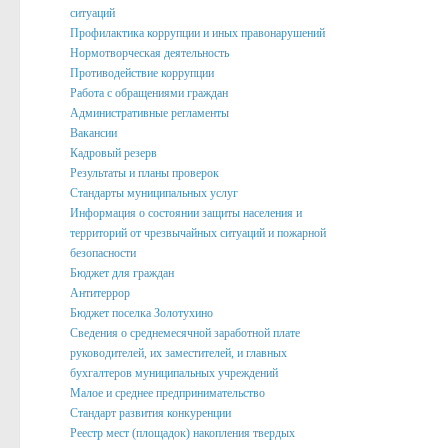
ситуаций
Профилактика коррупции и иных правонарушений
Нормотворческая деятельность
Противодействие коррупции
Работа с обращениями граждан
Административные регламенты
Вакансии
Кадровый резерв
Результаты и планы проверок
Стандарты муниципальных услуг
Информация о состоянии защиты населения и
территорий от чрезвычайных ситуаций и пожарной
безопасности
Бюджет для граждан
Антитеррор
Бюджет поселка Золотухино
Сведения о среднемесячной заработной плате
руководителей, их заместителей, и главных
бухгалтеров муниципальных учреждений
Малое и среднее предпринимательство
Стандарт развития конкуренции
Реестр мест (площадок) накопления твердых