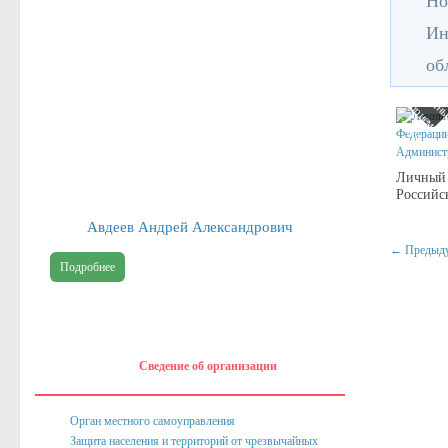
Но
Ин
об
н
п
й
е
г
а
в
н
п
Админист
е
П
о
з
Р
Личный 
е
с
Ф
Российс
й
а
в
ц
К
с
о
и
Авдеев Андрей Александрович
← Предыд
Подробнее
Сведение об организации
Орган местного самоуправления
Защита населения и территорий от чрезвычайных