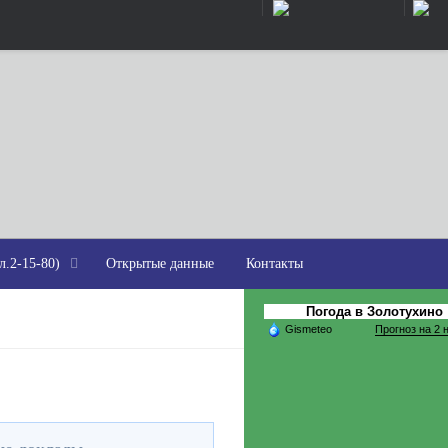
л.2-15-80)
Открытые данные
Контакты
Погода в Золотухино
Gismeteo
Прогноз на 2 