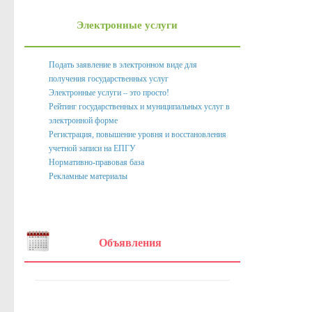
Нормативно правовые акты органов местного само
Электронные услуги
Антикоррупционная экспертиза
Формы документов, связанных с противодействием корру
Подать заявление в электронном виде для
получения государственных услуг
Комиссия по соблюдению требований к служебному пове
Электронные услуги – это просто!
Методические материалы
Рейтинг государственных и муниципальных услуг в
электронной форме
Обратная связь для сообщений о фактах коррупции
Регистрация, повышение уровня и восстановления
учетной записи на ЕПГУ
Доклады, отчеты, обзоры
Нормативно-правовая база
Рекламные материалы
Работа с обращениями граждан
Формы обращений,заявлений и иные документы
Написать обращение
Объявления
Графики приема и представителей организаций
Сведения о порядке приема граждан
Графики приёма граждан