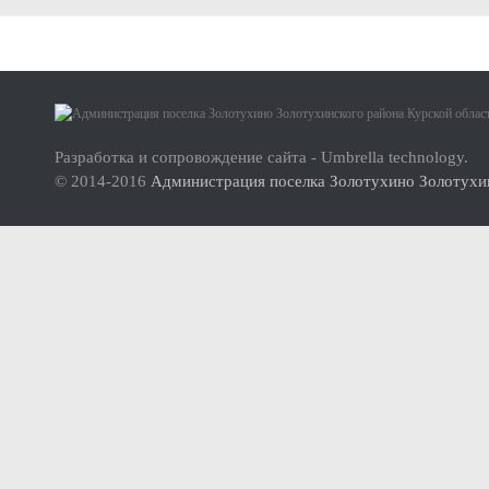
Малое и среднее предпринимательство
Актуальная информация
О проекте
Нормативно-правовые акты
Инструкция по использованию сайта
Перечень имущества для передачи субъектам МСП
Разработка и сопровождение сайта - Umbrella technology.
© 2014-2016
Администрация поселка Золотухино Золотухин
Субъекты малого и среднего предпринимательства (МСП
Инвесторам
Стандарт развития конкуренции
Реестр мест (площадок) накопления твердых коммунальных отхо
ФОРМИРОВАНИЕ ЭКОЛОГИЧЕСКОЙ КУЛЬТУРЫ НАСЕЛ
Дорожная деятельность
Правила благоустройства территории муниципального образова
Муниципальный контроль
Реестр объектов муниципального жилищного контроля