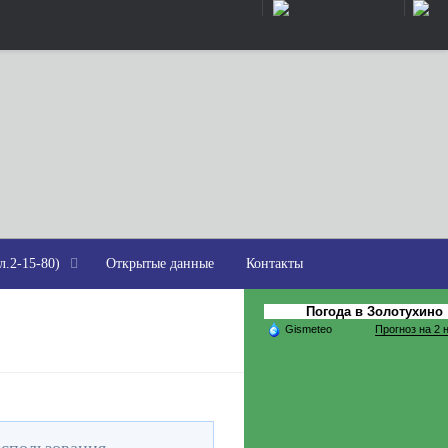
л.2-15-80)
Открытые данные
Контакты
Погода в Золотухино
Gismeteo
Прогноз на 2 