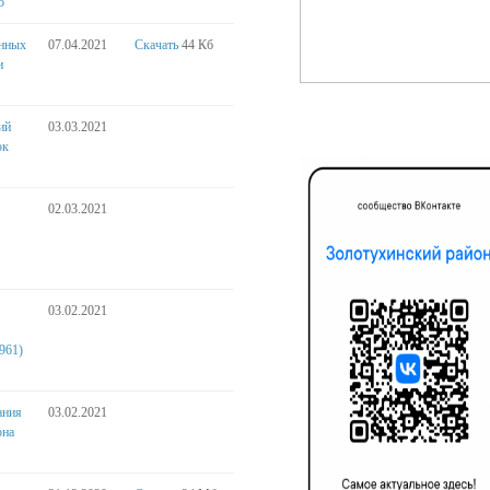
о"
енных
07.04.2021
Скачать
44 Кб
и
ий
03.03.2021
ок
02.03.2021
03.02.2021
961)
ания
03.02.2021
она