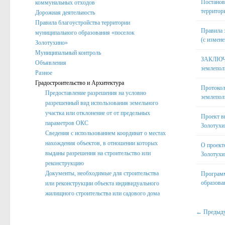
Постанов
коммунальных отходов
территор
Дорожная деятельность
Правила благоустройства территории
Правила 
муниципального образования «поселок
(с измен
Золотухино»
Муниципальный контроль
ЗАКЛЮЧЕН
Объявления
землепол
Разное
Градостроительство и Архитектура
Протокол
Предоставление разрешения на условно
землепол
разрешенный вид использования земельного
участка или отклонение от от предельных
Проект в
параметров ОКС
Золотухи
Сведения с использованием координат о местах
нахождения объектов, в отношении которых
О проект
выданы разрешения на строительство или
Золотухи
реконструкцию
Документы, необходимые для строительства
Программ
образова
или реконструкции объекта индивидуального
жилищного строительства или садового дома
← Предыд