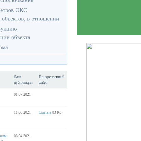
использования
аметров ОКС
 объектов, в отношении
трукцию
кции объекта
ома
Дата
Прикрепленный
публикации
файл
01.07.2021
11.06.2021
Скачать
83 Кб
осам
08.04.2021