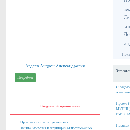
Пр
зе
Св
ко
До
ин
Пока
Авдеев Андрей Александрович
Заголово
Подробнее
О подгот
линейног
Проект
Сведение об организации
МУНИЦИ
РАЙОНА
Орган местного самоуправления
Порядок 
Защита населения и территорий от чрезвычайных