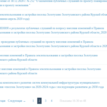
ление от 30.12.2020 г. № 252 "О назначении публичных слушаний по проекту планировк
ии и проекту межевания "
землепользования и застройки поселка Золотухино Золотухинского района Курской обла
ениями апрель 2020 года)
ИЯ о результатах публичных слушаний по вопросу внесения изменений в Правила
ьзования и застройки поселка Золотухино Золотухинского района Курской области_2020
 проведения публичных слушаний по проекту внесения изменений в Правила
ьзования и застройки поселка Золотухино Золотухинского района Курской области в 202
несения изменений в Правила землепользования и застройки поселка Золотухино
нского района Курской области
е внесения изменений в Правила землепользования и застройки поселка Золотухино
нского района Курской области
а комплексного развития систем коммунальной инфраструктуры муниципального
ния «поселок Золотухино» на 2020-2024 годы с последующим развитием до 2030 года
ущая
Следующая →
1
2
3
4
Показаны 16-30 из 48