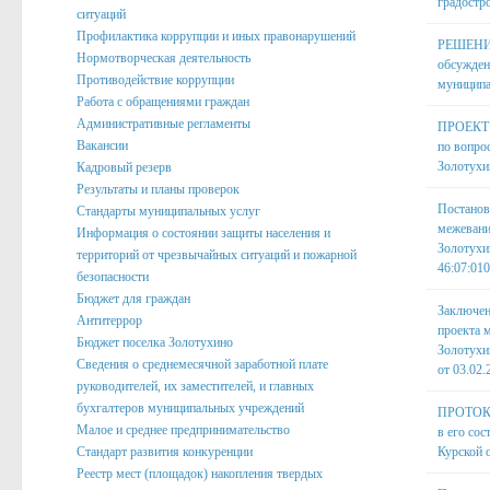
градостр
ситуаций
Профилактика коррупции и иных правонарушений
РЕШЕНИЕ 
Нормотворческая деятельность
обсужден
Противодействие коррупции
муниципа
Работа с обращениями граждан
Административные регламенты
ПРОЕКТ "
Вакансии
по вопро
Золотухи
Кадровый резерв
Результаты и планы проверок
Постанов
Стандарты муниципальных услуг
межевани
Информация о состоянии защиты населения и
Золотухи
территорий от чрезвычайных ситуаций и пожарной
46:07:010
безопасности
Бюджет для граждан
Заключен
Антитеррор
проекта 
Бюджет поселка Золотухино
Золотухи
Сведения о среднемесячной заработной плате
от 03.02.
руководителей, их заместителей, и главных
бухгалтеров муниципальных учреждений
ПРОТОКОЛ
Малое и среднее предпринимательство
в его со
Стандарт развития конкуренции
Курской о
Реестр мест (площадок) накопления твердых