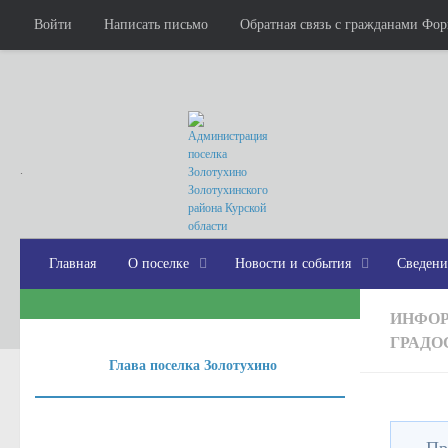
Войти
Написать письмо
Обратная связь с гражданами Фо
.
Главная
О поселке
Новости и события
Сведени
ИНФОР
ГРАДО
Глава поселка Золотухино
Градостро