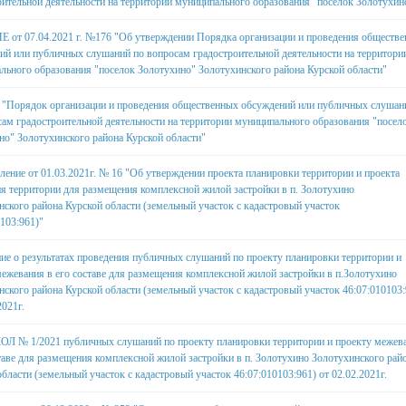
оительной деятельности на территории муниципального образования "поселок Золотухин
от 07.04.2021 г. №176 "Об утверждении Порядка организации и проведения обществ
ий или публичных слушаний по вопросам градостроительной деятельности на территори
льного образования "поселок Золотухино" Золотухинского района Курской области"
Порядок организации и проведения общественных обсуждений или публичных слушан
сам градостроительной деятельности на территории муниципального образования "посел
но" Золотухинского района Курской области"
ление от 01.03.2021г. № 16 "Об утверждении проекта планировки территории и проекта
я территории для размещения комплексной жилой застройки в п. Золотухино
нского района Курской области (земельный участок с кадастровый участок
103:961)"
ие о результатах проведения публичных слушаний по проекту планировки территории и
межевания в его составе для размещения комплексной жилой застройки в п.Золотухино
нского района Курской области (земельный участок с кадастровый участок 46:07:010103:
2021г.
 № 1/2021 публичных слушаний по проекту планировки территории и проекту межев
ставе для размещения комплексной жилой застройки в п. Золотухино Золотухинского рай
бласти (земельный участок с кадастровый участок 46:07:010103:961) от 02.02.2021г.